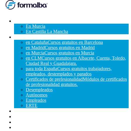
FORMACIÓN ARRAIGO
En Murcia
En Castilla La Mancha
CURSOS GRATUITOS
en Cataluña
Cursos gratuitos en Barcelona
en Madrid
Cursos gratuitos en Madrid
en Murcia
Cursos gratuitos en Murcia
en CLM
Cursos gratuitos en Albacete, Cuenta, Toledo,
Ciudad Real y Guadalajara.
para toda España
Cursos gratuitos trabajadores,
empleados, destemplados y parados
Certificados de prefesionalidad
Módulos de certificados
de profesionalidad gratuitos.
Desempleados
Autónomos
Empleados
ERTE
NOSOTROS
CONTACTO
BLOG