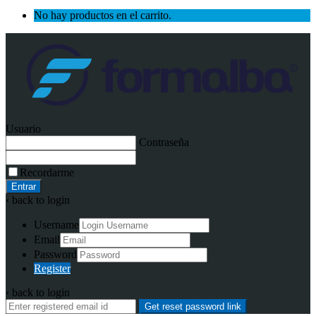
No hay productos en el carrito.
Usuario
Contraseña
Recordarme
‹ back to login
Username
Email
Password
Register
‹ back to login
Get reset password link