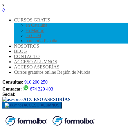
s
0
CURSOS GRATIS
en Cataluña
en Madrid
en CLM
para todo España
NOSOTROS
BLOG
CONTACTO
ACCESO ALUMNOS
ACCESO ASESORÍAS
Cursos gratuitos online Región de Murcia
Consultas:
910 200 250
Contacta:
674 329 403
Social:
ACCESO ASESORÍAS
ACCESO ALUMNOS