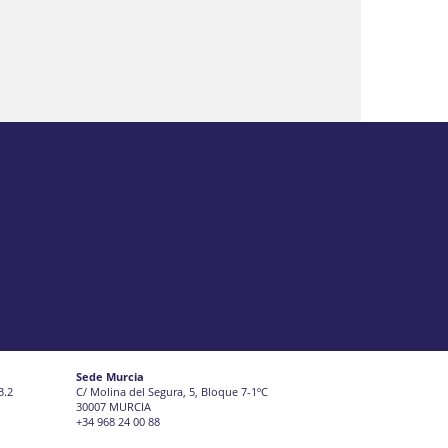
Sede Murcia
3.2
C/ Molina del Segura, 5, Bloque 7-1ºC
30007 MURCIA
+34 968 24 00 88