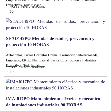
,
Extractivas
Toda España
Horas Teleformación:
60
SEAD149PO Medidas de ruidos, prevención y
protección 10 HORAS
,
,
Autónomos
Cursos Gratuitos Online | Formación Subvencionada
,
,
,
Empleado
ERTE
Plan Estatal
Sector Construcción e Industrias
,
Extractivas
Toda España
Horas Teleformación:
10
IMAI017PO Mantenimiento eléctrico y mecánico
de instalaciones industriales 90 HORAS