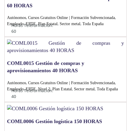
60 HORAS
,
,
Autónomos
Cursos Gratuitos Online | Formación Subvencionada
,
,
,
,
Empleado
ERTE
Plan Estatal
Sector metal
Toda España
Horas Teleformación:
60
COML0015 Gestión de compras y
aprovisionamientos 40 HORAS
,
,
Autónomos
Cursos Gratuitos Online | Formación Subvencionada
,
,
,
,
,
Empleado
ERTE
Nivel 2
Plan Estatal
Sector metal
Toda España
Horas Teleformación:
40
COML0006 Gestión logística 150 HORAS