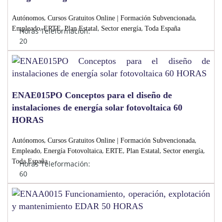
,
,
Autónomos
Cursos Gratuitos Online | Formación Subvencionada
,
,
,
,
Empleado
ERTE
Plan Estatal
Sector energía
Toda España
Horas Teleformación:
20
ENAE015PO Conceptos para el diseño de
instalaciones de energía solar fotovoltaica 60
HORAS
,
,
Autónomos
Cursos Gratuitos Online | Formación Subvencionada
,
,
,
,
,
Empleado
Energía Fotovoltaica
ERTE
Plan Estatal
Sector energía
Toda España
Horas Teleformación:
60