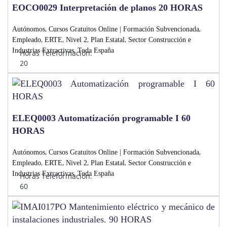
EOCO0029 Interpretación de planos 20 HORAS
,
,
Autónomos
Cursos Gratuitos Online | Formación Subvencionada
,
,
,
,
Empleado
ERTE
Nivel 2
Plan Estatal
Sector Construcción e
,
Industrias Extractivas
Toda España
Horas Teleformación:
20
ELEQ0003 Automatización programable I 60
HORAS
,
,
Autónomos
Cursos Gratuitos Online | Formación Subvencionada
,
,
,
,
Empleado
ERTE
Nivel 2
Plan Estatal
Sector Construcción e
,
Industrias Extractivas
Toda España
Horas Teleformación:
60