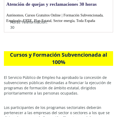
Atención de quejas y reclamaciones 30 horas
,
,
Autónomos
Cursos Gratuitos Online | Formación Subvencionada
,
,
,
,
Empleado
ERTE
Plan Estatal
Sector energía
Toda España
Horas Teleformación:
30
Cursos y Formación Subvencionada al
100%
El Servicio Público de Empleo ha aprobado la concesión de
subvenciones públicas destinadas a financiar la ejecución de
programas de formación de ámbito estatal, dirigidos
prioritariamente a las personas ocupadas.
Los participantes de los programas sectoriales deberán
pertenecer a las empresas del sector o sectores a los que se