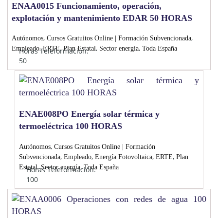
ENAA0015 Funcionamiento, operación,
explotación y mantenimiento EDAR 50 HORAS
,
,
Autónomos
Cursos Gratuitos Online | Formación Subvencionada
,
,
,
,
Empleado
ERTE
Plan Estatal
Sector energía
Toda España
Horas Teleformación:
50
ENAE008PO Energía solar térmica y
termoeléctrica 100 HORAS
,
Autónomos
Cursos Gratuitos Online | Formación
,
,
,
,
Subvencionada
Empleado
Energía Fotovoltaica
ERTE
Plan
,
,
Estatal
Sector energía
Toda España
Horas Teleformación:
100