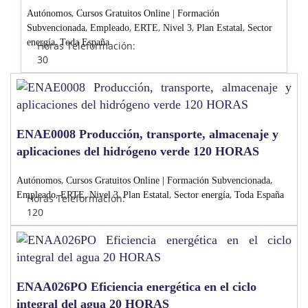
,
Autónomos
Cursos Gratuitos Online | Formación
,
,
,
,
,
Subvencionada
Empleado
ERTE
Nivel 3
Plan Estatal
Sector
,
energía
Toda España
Horas Teleformación:
30
ENAE0008 Producción, transporte, almacenaje y
aplicaciones del hidrógeno verde 120 HORAS
,
,
Autónomos
Cursos Gratuitos Online | Formación Subvencionada
,
,
,
,
,
Empleado
ERTE
Nivel 3
Plan Estatal
Sector energía
Toda España
Horas Teleformación:
120
ENAA026PO Eficiencia energética en el ciclo
integral del agua 20 HORAS