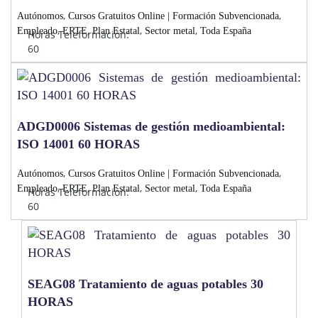
,
,
Autónomos
Cursos Gratuitos Online | Formación Subvencionada
,
,
,
,
Empleado
ERTE
Plan Estatal
Sector metal
Toda España
Horas Teleformación:
60
ADGD0006 Sistemas de gestión medioambiental:
ISO 14001 60 HORAS
,
,
Autónomos
Cursos Gratuitos Online | Formación Subvencionada
,
,
,
,
Empleado
ERTE
Plan Estatal
Sector metal
Toda España
Horas Teleformación:
60
SEAG08 Tratamiento de aguas potables 30
HORAS