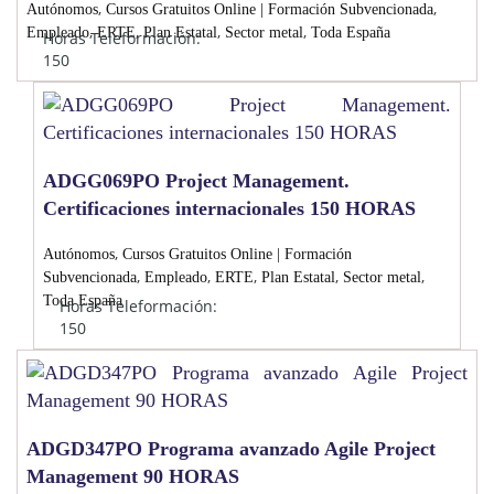
,
,
Autónomos
Cursos Gratuitos Online | Formación Subvencionada
,
,
,
,
Empleado
ERTE
Plan Estatal
Sector metal
Toda España
Horas Teleformación:
150
ADGG069PO Project Management.
Certificaciones internacionales 150 HORAS
,
Autónomos
Cursos Gratuitos Online | Formación
,
,
,
,
,
Subvencionada
Empleado
ERTE
Plan Estatal
Sector metal
Toda España
Horas Teleformación:
150
ADGD347PO Programa avanzado Agile Project
Management 90 HORAS