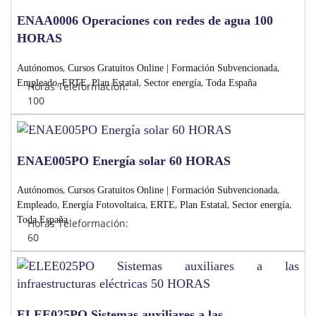
ENAA0006 Operaciones con redes de agua 100
HORAS
,
,
Autónomos
Cursos Gratuitos Online | Formación Subvencionada
,
,
,
,
Empleado
ERTE
Plan Estatal
Sector energía
Toda España
Horas Teleformación:
100
ENAE005PO Energía solar 60 HORAS
,
,
Autónomos
Cursos Gratuitos Online | Formación Subvencionada
,
,
,
,
,
Empleado
Energía Fotovoltaica
ERTE
Plan Estatal
Sector energía
Toda España
Horas Teleformación:
60
ELEE025PO Sistemas auxiliares a las