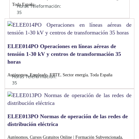
Toda España
Horas Teleformación:
35
ELEE014PO Operaciones en líneas aéreas de
tensión 1-30 kV y centros de transformación 35
horas
,
,
,
,
Autónomos
Empleado
ERTE
Sector energía
Toda España
Horas Teleformación:
35
ELEE013PO Normas de operación de las redes de
distribución eléctrica
,
,
Autónomos
Cursos Gratuitos Online | Formación Subvencionada