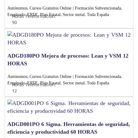
,
,
Autónomos
Cursos Gratuitos Online | Formación Subvencionada
,
,
,
,
Empleado
ERTE
Plan Estatal
Sector metal
Toda España
Horas Teleformación:
90
ADGD180PO Mejora de procesos: Lean y VSM 12
HORAS
,
,
Autónomos
Cursos Gratuitos Online | Formación Subvencionada
,
,
,
,
Empleado
ERTE
Plan Estatal
Sector metal
Toda España
Horas Teleformación:
12
ADGD001PO 6 Sigma. Herramientas de seguridad,
eficiencia y productividad 60 HORAS