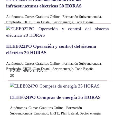
infraestructuras eléctricas 50 HORAS
,
,
Autónomos
Cursos Gratuitos Online | Formación Subvencionada
,
,
,
,
Empleado
ERTE
Plan Estatal
Sector energía
Toda España
ELEE022PO Operación y control del sistema
eléctrico 20 HORAS
,
,
Autónomos
Cursos Gratuitos Online | Formación Subvencionada
,
,
,
,
Empleado
ERTE
Plan Estatal
Sector energía
Toda España
Horas Teleformación:
20
ELEE024PO Compras de energía 35 HORAS
,
Autónomos
Cursos Gratuitos Online | Formación
,
,
,
,
,
Subvencionada
Empleado
ERTE
Plan Estatal
Sector energía