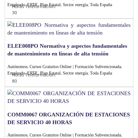
,
,
,
,
Empleado
ERTE
Plan Estatal
Sector energía
Toda España
Horas Teleformación:
30
ELEE008PO Normativa y aspectos fundamentales
de mantenimiento en líneas de alta tensión
,
,
Autónomos
Cursos Gratuitos Online | Formación Subvencionada
,
,
,
,
Empleado
ERTE
Plan Estatal
Sector energía
Toda España
Horas Teleformación:
80
COMM0067 ORGANIZACIÓN DE ESTACIONES
DE SERVICIO 40 HORAS
,
,
Autónomos
Cursos Gratuitos Online | Formación Subvencionada