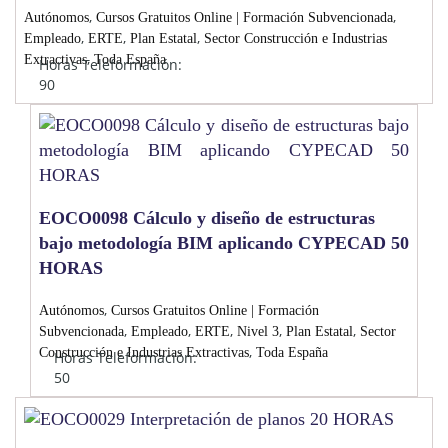
,
,
Autónomos
Cursos Gratuitos Online | Formación Subvencionada
,
,
,
Empleado
ERTE
Plan Estatal
Sector Construcción e Industrias
,
Extractivas
Toda España
Horas Teleformación:
90
EOCO0098 Cálculo y diseño de estructuras
bajo metodología BIM aplicando CYPECAD 50
HORAS
,
Autónomos
Cursos Gratuitos Online | Formación
,
,
,
,
,
Subvencionada
Empleado
ERTE
Nivel 3
Plan Estatal
Sector
,
Construcción e Industrias Extractivas
Toda España
Horas Teleformación:
50