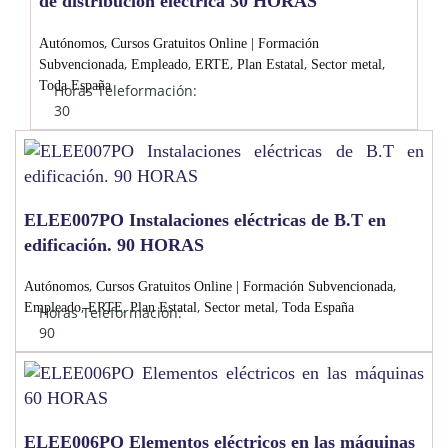
de distribución eléctrica 30 HORAS
,
Autónomos
Cursos Gratuitos Online | Formación
,
,
,
,
,
Subvencionada
Empleado
ERTE
Plan Estatal
Sector metal
Toda España
Horas Teleformación:
30
ELEE007PO Instalaciones eléctricas de B.T en
edificación. 90 HORAS
,
,
Autónomos
Cursos Gratuitos Online | Formación Subvencionada
,
,
,
,
Empleado
ERTE
Plan Estatal
Sector metal
Toda España
Horas Teleformación:
90
ELEE006PO Elementos eléctricos en las máquinas