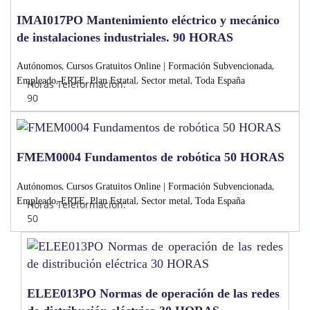
IMAI017PO Mantenimiento eléctrico y mecánico
de instalaciones industriales. 90 HORAS
,
,
Autónomos
Cursos Gratuitos Online | Formación Subvencionada
,
,
,
,
Empleado
ERTE
Plan Estatal
Sector metal
Toda España
Horas Teleformación:
90
FMEM0004 Fundamentos de robótica 50 HORAS
,
,
Autónomos
Cursos Gratuitos Online | Formación Subvencionada
,
,
,
,
Empleado
ERTE
Plan Estatal
Sector metal
Toda España
Horas Teleformación:
50
ELEE013PO Normas de operación de las redes