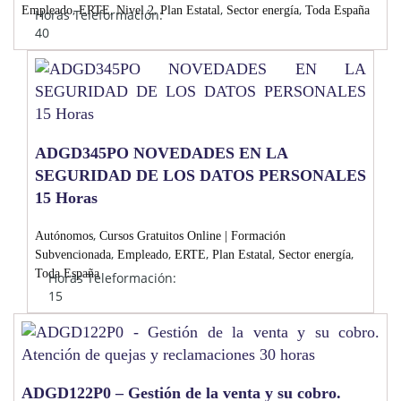
,
,
,
,
,
Empleado
ERTE
Nivel 2
Plan Estatal
Sector energía
Toda España
Horas Teleformación:
40
ADGD345PO NOVEDADES EN LA
SEGURIDAD DE LOS DATOS PERSONALES
15 Horas
,
Autónomos
Cursos Gratuitos Online | Formación
,
,
,
,
,
Subvencionada
Empleado
ERTE
Plan Estatal
Sector energía
Toda España
Horas Teleformación:
15
ADGD122P0 – Gestión de la venta y su cobro.