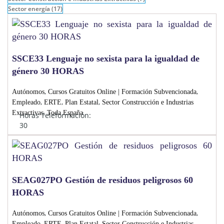
Sector energía
(17)
SSCE33 Lenguaje no sexista para la igualdad de
género 30 HORAS
,
,
Autónomos
Cursos Gratuitos Online | Formación Subvencionada
,
,
,
Empleado
ERTE
Plan Estatal
Sector Construcción e Industrias
,
Extractivas
Toda España
Horas Teleformación:
30
SEAG027PO Gestión de residuos peligrosos 60
HORAS
,
,
Autónomos
Cursos Gratuitos Online | Formación Subvencionada
,
,
,
Empleado
ERTE
Plan Estatal
Sector Construcción e Industrias