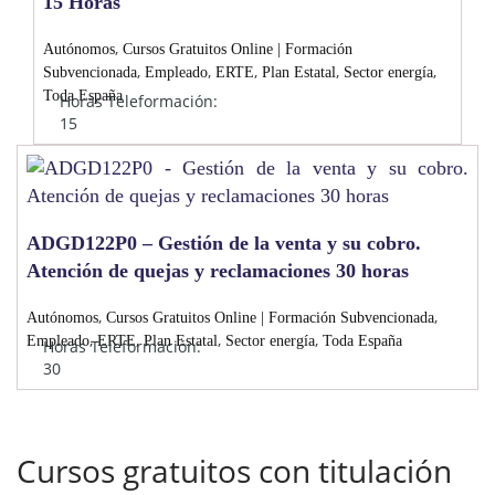
15 Horas
,
Autónomos
Cursos Gratuitos Online | Formación
,
,
,
,
,
Subvencionada
Empleado
ERTE
Plan Estatal
Sector energía
Toda España
Horas Teleformación:
15
ADGD122P0 – Gestión de la venta y su cobro.
Atención de quejas y reclamaciones 30 horas
,
,
Autónomos
Cursos Gratuitos Online | Formación Subvencionada
,
,
,
,
Empleado
ERTE
Plan Estatal
Sector energía
Toda España
Horas Teleformación:
30
Cursos gratuitos con titulación