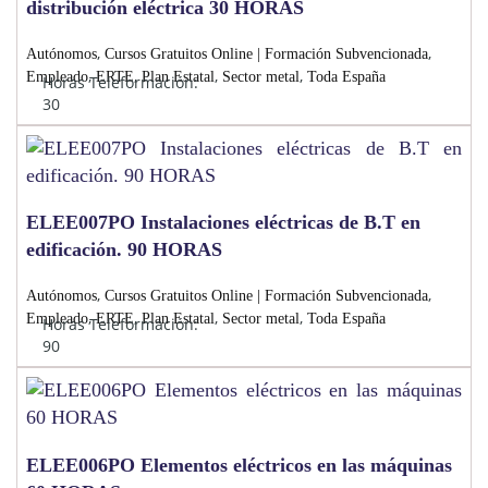
distribución eléctrica 30 HORAS
,
,
Autónomos
Cursos Gratuitos Online | Formación Subvencionada
,
,
,
,
Empleado
ERTE
Plan Estatal
Sector metal
Toda España
Horas Teleformación:
30
ELEE007PO Instalaciones eléctricas de B.T en
edificación. 90 HORAS
,
,
Autónomos
Cursos Gratuitos Online | Formación Subvencionada
,
,
,
,
Empleado
ERTE
Plan Estatal
Sector metal
Toda España
Horas Teleformación:
90
ELEE006PO Elementos eléctricos en las máquinas