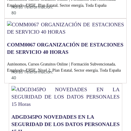
,
,
,
,
Empleado
ERTE
Plan Estatal
Sector energía
Toda España
Horas Teleformación:
80
COMM0067 ORGANIZACIÓN DE ESTACIONES
DE SERVICIO 40 HORAS
,
,
Autónomos
Cursos Gratuitos Online | Formación Subvencionada
,
,
,
,
,
Empleado
ERTE
Nivel 2
Plan Estatal
Sector energía
Toda España
Horas Teleformación:
40
ADGD345PO NOVEDADES EN LA
SEGURIDAD DE LOS DATOS PERSONALES