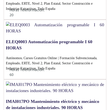
,
,
,
,
Empleado
ERTE
Nivel 2
Plan Estatal
Sector Construcción e
,
Industrias Extractivas
Toda España
Horas Teleformación:
20
ELEQ0003 Automatización programable I 60
HORAS
,
,
Autónomos
Cursos Gratuitos Online | Formación Subvencionada
,
,
,
,
Empleado
ERTE
Nivel 2
Plan Estatal
Sector Construcción e
,
Industrias Extractivas
Toda España
Horas Teleformación:
60
IMAI017PO Mantenimiento eléctrico y mecánico
de instalaciones industriales. 90 HORAS