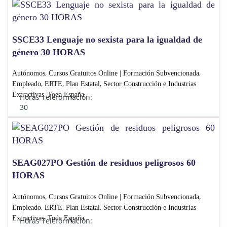
SSCE33 Lenguaje no sexista para la igualdad de
género 30 HORAS
,
,
Autónomos
Cursos Gratuitos Online | Formación Subvencionada
,
,
,
Empleado
ERTE
Plan Estatal
Sector Construcción e Industrias
,
Extractivas
Toda España
Horas Teleformación:
30
SEAG027PO Gestión de residuos peligrosos 60
HORAS
,
,
Autónomos
Cursos Gratuitos Online | Formación Subvencionada
,
,
,
Empleado
ERTE
Plan Estatal
Sector Construcción e Industrias
,
Extractivas
Toda España
Horas Teleformación: