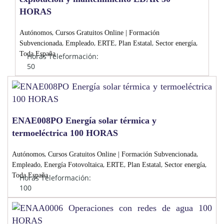
HORAS
,
Autónomos
Cursos Gratuitos Online | Formación
,
,
,
,
,
Subvencionada
Empleado
ERTE
Plan Estatal
Sector energía
Toda España
Horas Teleformación:
50
ENAE008PO Energía solar térmica y
termoeléctrica 100 HORAS
,
,
Autónomos
Cursos Gratuitos Online | Formación Subvencionada
,
,
,
,
,
Empleado
Energía Fotovoltaica
ERTE
Plan Estatal
Sector energía
Toda España
Horas Teleformación:
100