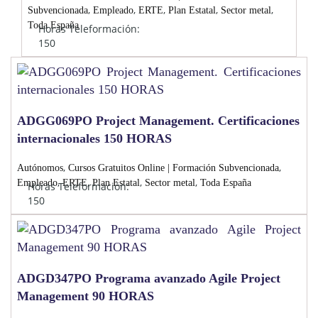
,
,
,
,
,
Subvencionada
Empleado
ERTE
Plan Estatal
Sector metal
Toda España
Horas Teleformación:
150
ADGG069PO Project Management. Certificaciones
internacionales 150 HORAS
,
,
Autónomos
Cursos Gratuitos Online | Formación Subvencionada
,
,
,
,
Empleado
ERTE
Plan Estatal
Sector metal
Toda España
Horas Teleformación:
150
ADGD347PO Programa avanzado Agile Project
Management 90 HORAS