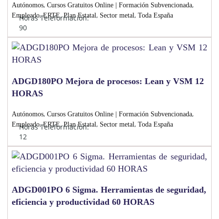
,
,
Autónomos
Cursos Gratuitos Online | Formación Subvencionada
,
,
,
,
Empleado
ERTE
Plan Estatal
Sector metal
Toda España
Horas Teleformación:
90
ADGD180PO Mejora de procesos: Lean y VSM 12
HORAS
,
,
Autónomos
Cursos Gratuitos Online | Formación Subvencionada
,
,
,
,
Empleado
ERTE
Plan Estatal
Sector metal
Toda España
Horas Teleformación:
12
ADGD001PO 6 Sigma. Herramientas de seguridad,
eficiencia y productividad 60 HORAS