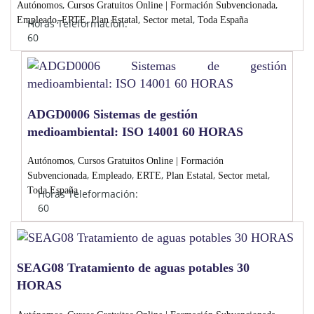
,
,
Autónomos
Cursos Gratuitos Online | Formación Subvencionada
,
,
,
,
Empleado
ERTE
Plan Estatal
Sector metal
Toda España
Horas Teleformación:
60
ADGD0006 Sistemas de gestión
medioambiental: ISO 14001 60 HORAS
,
Autónomos
Cursos Gratuitos Online | Formación
,
,
,
,
,
Subvencionada
Empleado
ERTE
Plan Estatal
Sector metal
Toda España
Horas Teleformación:
60
SEAG08 Tratamiento de aguas potables 30
HORAS