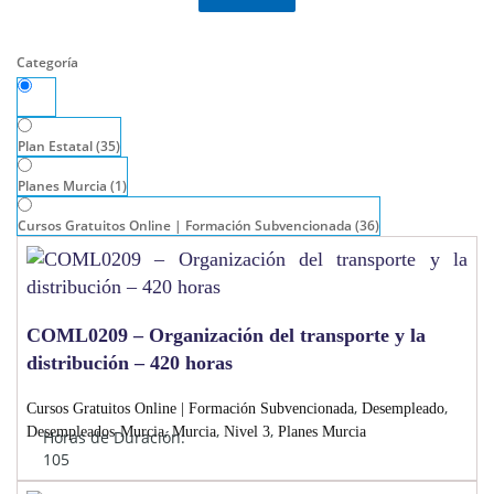
Categoría
Todos
Plan Estatal
(35)
Planes Murcia
(1)
Cursos Gratuitos Online | Formación Subvencionada
(36)
COML0209 – Organización del transporte y la
distribución – 420 horas
,
,
Cursos Gratuitos Online | Formación Subvencionada
Desempleado
,
,
,
Desempleados-Murcia
Murcia
Nivel 3
Planes Murcia
Horas de Duración:
105