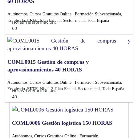
60 HORAS
,
,
Autónomos
Cursos Gratuitos Online | Formación Subvencionada
,
,
,
,
Empleado
ERTE
Plan Estatal
Sector metal
Toda España
Horas Teleformación:
60
COML0015 Gestión de compras y
aprovisionamientos 40 HORAS
,
,
Autónomos
Cursos Gratuitos Online | Formación Subvencionada
,
,
,
,
,
Empleado
ERTE
Nivel 2
Plan Estatal
Sector metal
Toda España
Horas Teleformación:
40
COML0006 Gestión logística 150 HORAS
,
Autónomos
Cursos Gratuitos Online | Formación