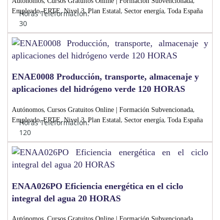
,
,
Autónomos
Cursos Gratuitos Online | Formación Subvencionada
,
,
,
,
,
Empleado
ERTE
Nivel 3
Plan Estatal
Sector energía
Toda España
Horas Teleformación:
30
ENAE0008 Producción, transporte, almacenaje y
aplicaciones del hidrógeno verde 120 HORAS
,
,
Autónomos
Cursos Gratuitos Online | Formación Subvencionada
,
,
,
,
,
Empleado
ERTE
Nivel 3
Plan Estatal
Sector energía
Toda España
Horas Teleformación:
120
ENAA026PO Eficiencia energética en el ciclo
integral del agua 20 HORAS
,
,
Autónomos
Cursos Gratuitos Online | Formación Subvencionada