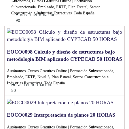
,
Autónomos
Cursos Gratuitos Online | Formación
,
,
,
,
Subvencionada
Empleado
ERTE
Plan Estatal
Sector
,
Construcción e Industrias Extractivas
Toda España
Horas Teleformación:
90
EOCO0098 Cálculo y diseño de estructuras bajo
metodología BIM aplicando CYPECAD 50 HORAS
,
,
Autónomos
Cursos Gratuitos Online | Formación Subvencionada
,
,
,
,
Empleado
ERTE
Nivel 3
Plan Estatal
Sector Construcción e
,
Industrias Extractivas
Toda España
Horas Teleformación:
50
EOCO0029 Interpretación de planos 20 HORAS
,
,
Autónomos
Cursos Gratuitos Online | Formación Subvencionada