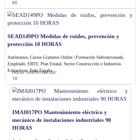
60
SEAD149PO Medidas de ruidos, prevención y
protección 10 HORAS
,
,
Autónomos
Cursos Gratuitos Online | Formación Subvencionada
,
,
,
Empleado
ERTE
Plan Estatal
Sector Construcción e Industrias
,
Extractivas
Toda España
Horas Teleformación:
10
IMAI017PO Mantenimiento eléctrico y
mecánico de instalaciones industriales 90
HORAS