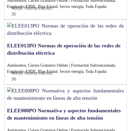
,
,
Autónomos
Cursos Gratuitos Online | Formación Subvencionada
,
,
,
,
Empleado
ERTE
Plan Estatal
Sector energía
Toda España
Horas Teleformación:
35
ELEE013PO Normas de operación de las redes de
distribución eléctrica
,
,
Autónomos
Cursos Gratuitos Online | Formación Subvencionada
,
,
,
,
Empleado
ERTE
Plan Estatal
Sector energía
Toda España
Horas Teleformación:
30
ELEE008PO Normativa y aspectos fundamentales
de mantenimiento en líneas de alta tensión
,
,
Autónomos
Cursos Gratuitos Online | Formación Subvencionada