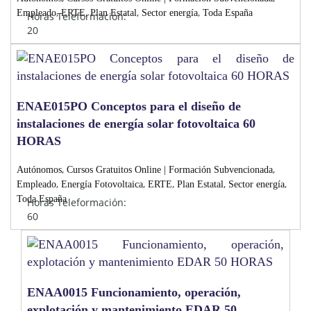
,
,
,
,
Empleado
ERTE
Plan Estatal
Sector energía
Toda España
Horas Teleformación:
20
ENAE015PO Conceptos para el diseño de
instalaciones de energía solar fotovoltaica 60
HORAS
,
,
Autónomos
Cursos Gratuitos Online | Formación Subvencionada
,
,
,
,
,
Empleado
Energía Fotovoltaica
ERTE
Plan Estatal
Sector energía
Toda España
Horas Teleformación:
60
ENAA0015 Funcionamiento, operación,
explotación y mantenimiento EDAR 50