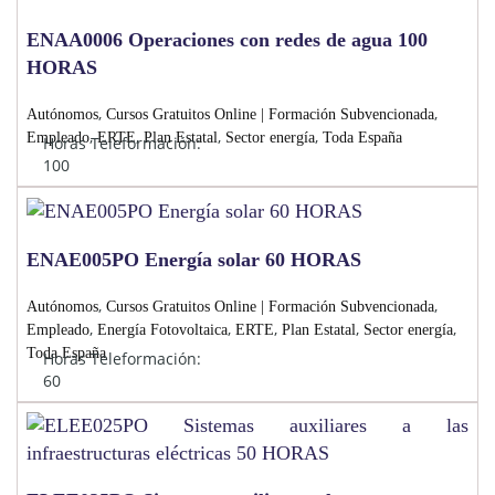
ENAA0006 Operaciones con redes de agua 100
HORAS
,
,
Autónomos
Cursos Gratuitos Online | Formación Subvencionada
,
,
,
,
Empleado
ERTE
Plan Estatal
Sector energía
Toda España
Horas Teleformación:
100
ENAE005PO Energía solar 60 HORAS
,
,
Autónomos
Cursos Gratuitos Online | Formación Subvencionada
,
,
,
,
,
Empleado
Energía Fotovoltaica
ERTE
Plan Estatal
Sector energía
Toda España
Horas Teleformación:
60