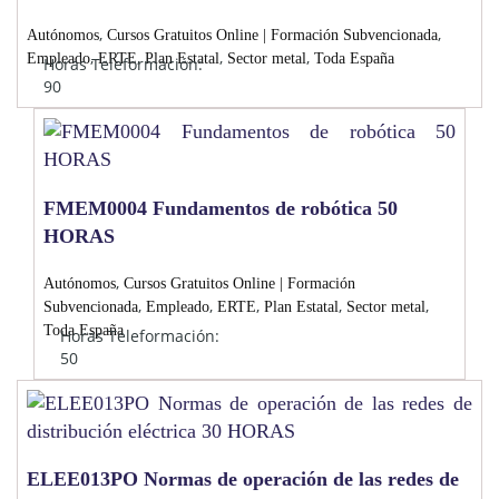
,
,
Autónomos
Cursos Gratuitos Online | Formación Subvencionada
,
,
,
,
Empleado
ERTE
Plan Estatal
Sector metal
Toda España
Horas Teleformación:
90
FMEM0004 Fundamentos de robótica 50
HORAS
,
Autónomos
Cursos Gratuitos Online | Formación
,
,
,
,
,
Subvencionada
Empleado
ERTE
Plan Estatal
Sector metal
Toda España
Horas Teleformación:
50
ELEE013PO Normas de operación de las redes de