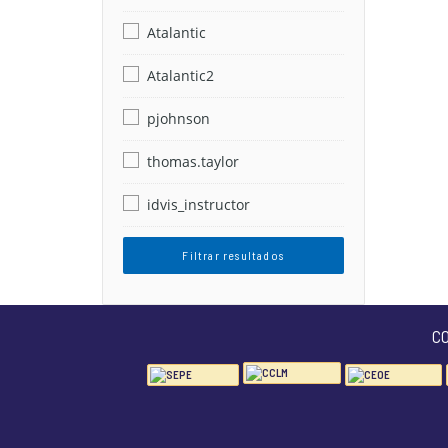
Atalantic
Atalantic2
pjohnson
thomas.taylor
idvis_instructor
Filtrar resultados
C