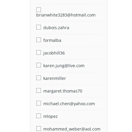
brianwhite3283@hotmail.com
dubois.zahra
formalba
jacobhill36
karen.jung@live.com
karenmiller
margaret.thomas70
michael.chen@yahoo.com
mlopez
mohammed_weber@aol.com