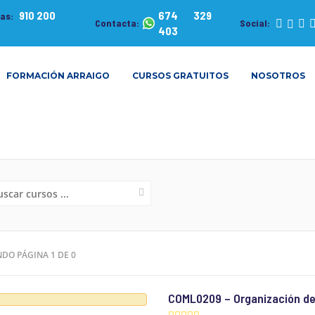
910 200
674 329
tas:
Contacta:
Social:
403
FORMACIÓN ARRAIGO
CURSOS GRATUITOS
NOSOTROS
NDO PÁGINA 1 DE 0
COML0209 – Organización del