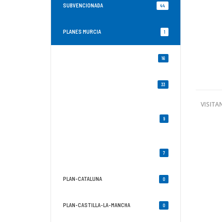
SUBVENCIONADA
44
PLANES MURCIA
1
OCUPADOS-MURCIA
16
DESEMPLEADOS-MURCIA
33
VISITA
DESEMPLEADOS-ESPECIALIDADES-MURCIA
9
DESEMPLEADOS COMPONENTE 20 MURCIA
7
PLAN-CATALUNA
0
PLAN-CASTILLA-LA-MANCHA
0