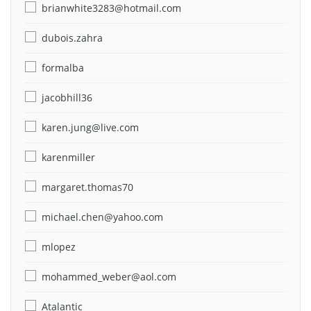
brianwhite3283@hotmail.com
dubois.zahra
formalba
jacobhill36
karen.jung@live.com
karenmiller
margaret.thomas70
michael.chen@yahoo.com
mlopez
mohammed_weber@aol.com
Atalantic