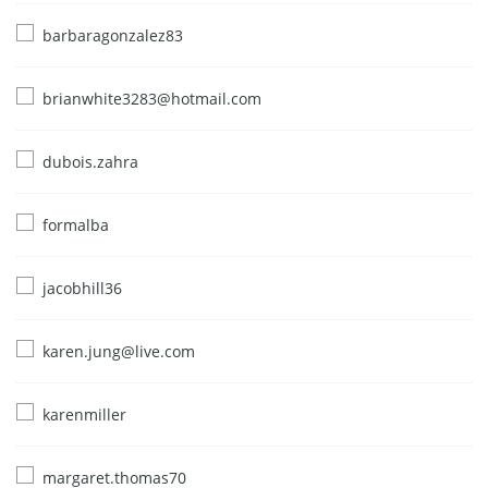
barbaragonzalez83
brianwhite3283@hotmail.com
dubois.zahra
formalba
jacobhill36
karen.jung@live.com
karenmiller
margaret.thomas70