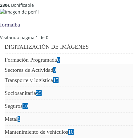
280
€
Bonificable
formalba
Visitando página 1 de 0
DIGITALIZACIÓN DE IMÁGENES
Formación Programada
0
Sectores de Actividad
0
Transporte y logística
15
Sociosanitaria
25
Seguros
10
Metal
6
Mantenimiento de vehículos
10