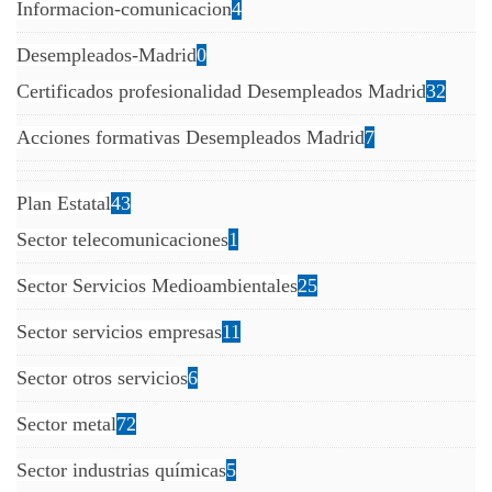
Informacion-comunicacion
4
Desempleados-Madrid
0
Certificados profesionalidad Desempleados Madrid
32
Acciones formativas Desempleados Madrid
7
Plan Estatal
43
Sector telecomunicaciones
1
Sector Servicios Medioambientales
25
Sector servicios empresas
11
Sector otros servicios
6
Sector metal
72
Sector industrias químicas
5