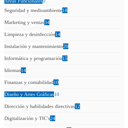
Areas Funcionales
0
Seguridad y medioambiente
18
Marketing y ventas
34
Limpieza y desinfección
14
Instalación y mantenimiento
20
Informática y programación
15
Idiomas
14
Finanzas y contabilidad
10
Diseño y Artes Gráficas
10
Dirección y habilidades directivas
12
Digitalización y TIC's
24