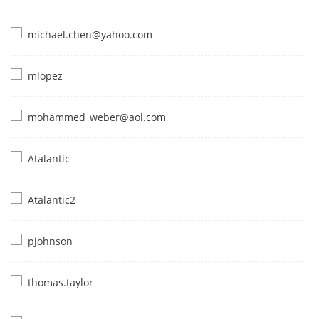
michael.chen@yahoo.com
mlopez
mohammed_weber@aol.com
Atalantic
Atalantic2
pjohnson
thomas.taylor