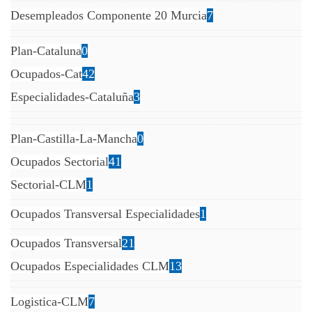
Desempleados Componente 20 Murcia
7
Plan-Cataluna
0
Ocupados-Cat
42
Especialidades-Cataluña
3
Plan-Castilla-La-Mancha
0
Ocupados Sectorial
41
Sectorial-CLM
1
Ocupados Transversal Especialidades
1
Ocupados Transversal
21
Ocupados Especialidades CLM
13
Logistica-CLM
7