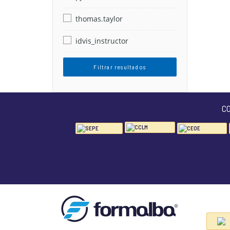
thomas.taylor
idvis_instructor
Filtrar resultados
C