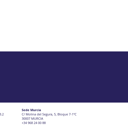
Sede Murcia
3.2
C/ Molina del Segura, 5, Bloque 7-1ºC
30007 MURCIA
+34 968 24 00 88