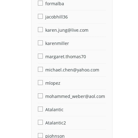
formalba
jacobhill36
karen.jung@live.com
karenmiller
margaret.thomas70
michael.chen@yahoo.com
mlopez
mohammed_weber@aol.com
Atalantic
Atalantic2
pjohnson