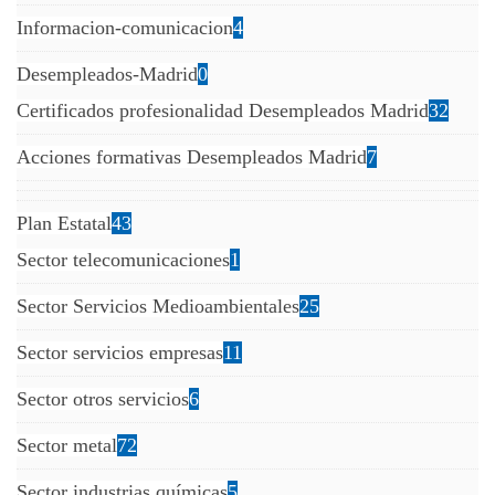
Informacion-comunicacion
4
Desempleados-Madrid
0
Certificados profesionalidad Desempleados Madrid
32
Acciones formativas Desempleados Madrid
7
Plan Estatal
43
Sector telecomunicaciones
1
Sector Servicios Medioambientales
25
Sector servicios empresas
11
Sector otros servicios
6
Sector metal
72
Sector industrias químicas
5