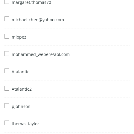
margaret.thomas70
michael.chen@yahoo.com
mlopez
mohammed_weber@aol.com
Atalantic
Atalantic2
pjohnson
thomas.taylor