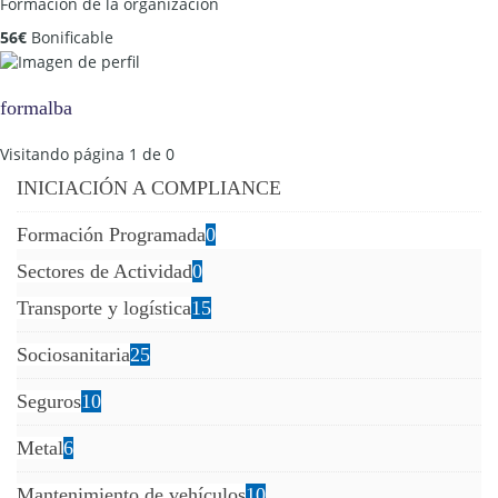
Formación de la organización
56
€
Bonificable
formalba
Visitando página 1 de 0
INICIACIÓN A COMPLIANCE
Formación Programada
0
Sectores de Actividad
0
Transporte y logística
15
Sociosanitaria
25
Seguros
10
Metal
6
Mantenimiento de vehículos
10