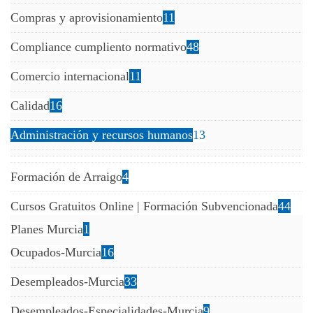
Compras y aprovisionamiento
11
Compliance cumpliento normativo
48
Comercio internacional
11
Calidad
16
Administración y recursos humanos
13
Formación de Arraigo
4
Cursos Gratuitos Online | Formación Subvencionada
44
Planes Murcia
1
Ocupados-Murcia
16
Desempleados-Murcia
33
Desempleados-Especialidades-Murcia
9