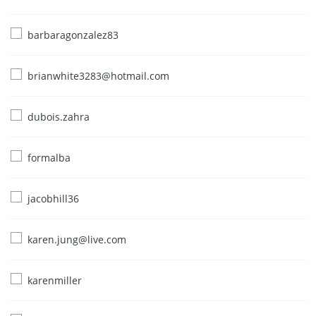
barbaragonzalez83
brianwhite3283@hotmail.com
dubois.zahra
formalba
jacobhill36
karen.jung@live.com
karenmiller