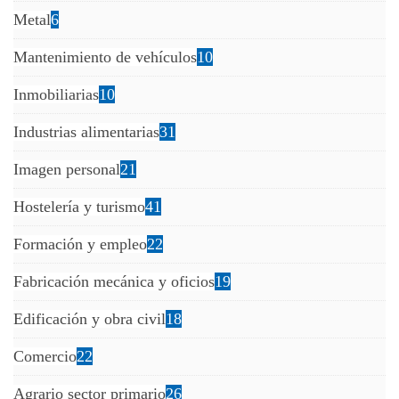
Metal
6
Mantenimiento de vehículos
10
Inmobiliarias
10
Industrias alimentarias
31
Imagen personal
21
Hostelería y turismo
41
Formación y empleo
22
Fabricación mecánica y oficios
19
Edificación y obra civil
18
Comercio
22
Agrario sector primario
26