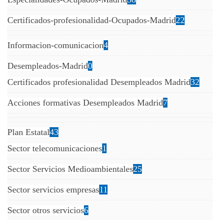
Certificados-profesionalidad-Ocupados-Madrid
22
Informacion-comunicacion
4
Desempleados-Madrid
0
Certificados profesionalidad Desempleados Madrid
32
Acciones formativas Desempleados Madrid
7
Plan Estatal
43
Sector telecomunicaciones
1
Sector Servicios Medioambientales
25
Sector servicios empresas
11
Sector otros servicios
6