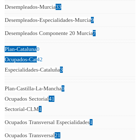
Desempleados-Murcia
33
Desempleados-Especialidades-Murcia
9
Desempleados Componente 20 Murcia
7
Plan-Cataluna
0
Ocupados-Cat
42
Especialidades-Cataluña
3
Plan-Castilla-La-Mancha
0
Ocupados Sectorial
41
Sectorial-CLM
1
Ocupados Transversal Especialidades
1
Ocupados Transversal
21