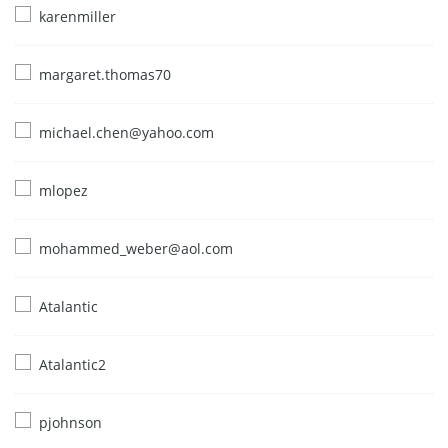
karenmiller
margaret.thomas70
michael.chen@yahoo.com
mlopez
mohammed_weber@aol.com
Atalantic
Atalantic2
pjohnson