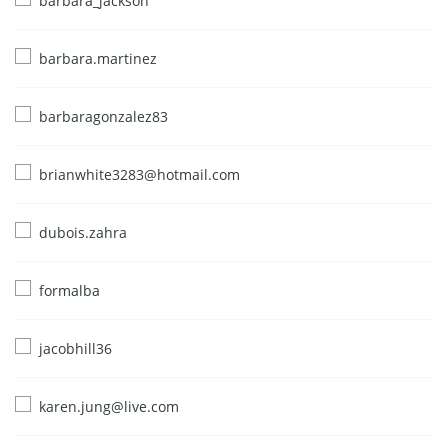
barbara_jackson
barbara.martinez
barbaragonzalez83
brianwhite3283@hotmail.com
dubois.zahra
formalba
jacobhill36
karen.jung@live.com