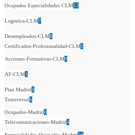
Ocupados Especialidades CLM
13
Logistica-CLM
7
Desempleados-CLM
8
Certificados-Profesionalidad-CLM
1
Acciones-Formativas-CLM
9
AF-CLM
1
Plan Madrid
0
Transversal
6
Ocupados-Madrid
0
Telecomunicaciones-Madrid
4
Especialidades-Ocupados-Madrid
38