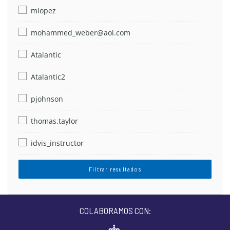
mlopez
mohammed_weber@aol.com
Atalantic
Atalantic2
pjohnson
thomas.taylor
idvis_instructor
Filtrar resultados
COLABORAMOS CON: