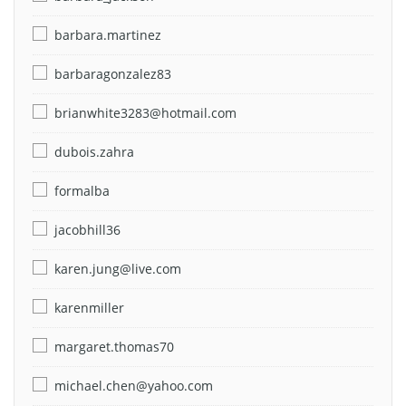
barbara.martinez
barbaragonzalez83
brianwhite3283@hotmail.com
dubois.zahra
formalba
jacobhill36
karen.jung@live.com
karenmiller
margaret.thomas70
michael.chen@yahoo.com