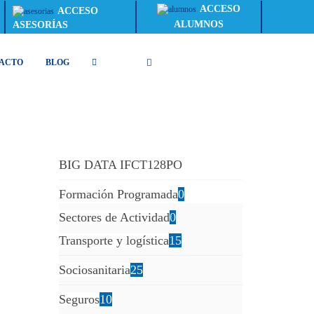
ACCESO
ACCESO
ALUMNOS
ASESORÍAS
ACTO
BLOG
BIG DATA IFCT128PO
Formación Programada
0
Sectores de Actividad
0
Transporte y logística
15
Sociosanitaria
25
Seguros
10