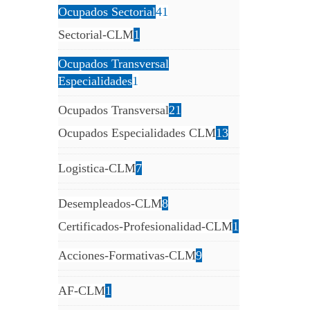
Ocupados Sectorial
41
Sectorial-CLM
1
Ocupados Transversal
Especialidades
1
Ocupados Transversal
21
Ocupados Especialidades CLM
13
Logistica-CLM
7
Desempleados-CLM
8
Certificados-Profesionalidad-CLM
1
Acciones-Formativas-CLM
9
AF-CLM
1