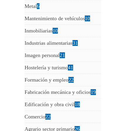
Metal
6
Mantenimiento de vehículos
10
Inmobiliarias
10
Industrias alimentarias
31
Imagen personal
21
Hostelería y turismo
41
Formación y empleo
22
Fabricación mecánica y oficios
19
Edificación y obra civil
18
Comercio
22
Agrario sector primario
26