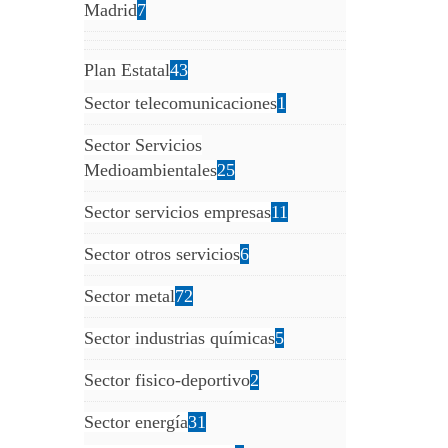
Madrid
7
Plan Estatal
43
Sector telecomunicaciones
1
Sector Servicios
Medioambientales
25
Sector servicios empresas
11
Sector otros servicios
6
Sector metal
72
Sector industrias químicas
5
Sector fisico-deportivo
2
Sector energía
31