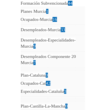
Formación Subvencionada
44
Planes Murcia
1
Ocupados-Murcia
16
Desempleados-Murcia
33
Desempleados-Especialidades-
Murcia
9
Desempleados Componente 20
Murcia
7
Plan-Cataluna
0
Ocupados-Cat
42
Especialidades-Cataluña
3
Plan-Castilla-La-Mancha
0