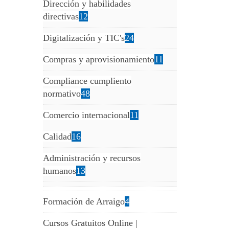
Dirección y habilidades
directivas
12
Digitalización y TIC's
24
Compras y aprovisionamiento
11
Compliance cumpliento
normativo
48
Comercio internacional
11
Calidad
16
Administración y recursos
humanos
13
Formación de Arraigo
4
Cursos Gratuitos Online |