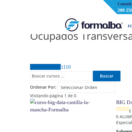
Consult
200 25
F
Ocupados Transversa
Todos Cursos
1110
Ordenar Por:
Visitando página 1 de 0
BIG D
(
0 ALU
Especia
Subven