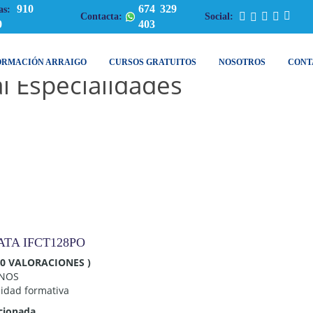
910
674 329
as:
Contacta:
Social:
0
403
ORMACIÓN ARRAIGO
CURSOS GRATUITOS
NOSOTROS
CONT
l Especialidades
ATA IFCT128PO
 0 VALORACIONES )
MNOS
lidad formativa
cionada