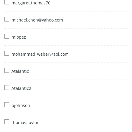
margaret.thomas70
michael.chen@yahoo.com
mlopez
mohammed_weber@aol.com
Atalantic
Atalantic2
pjohnson
thomas.taylor