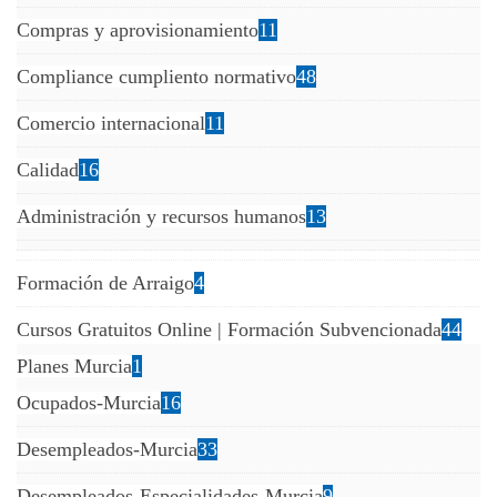
Compras y aprovisionamiento
11
Compliance cumpliento normativo
48
Comercio internacional
11
Calidad
16
Administración y recursos humanos
13
Formación de Arraigo
4
Cursos Gratuitos Online | Formación Subvencionada
44
Planes Murcia
1
Ocupados-Murcia
16
Desempleados-Murcia
33
Desempleados-Especialidades-Murcia
9