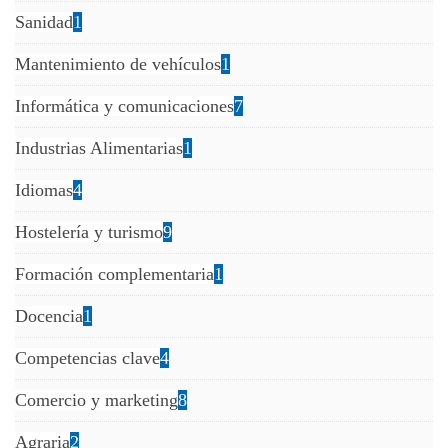
Sanidad
1
Mantenimiento de vehículos
1
Informática y comunicaciones
7
Industrias Alimentarias
1
Idiomas
4
Hostelería y turismo
9
Formación complementaria
1
Docencia
1
Competencias clave
4
Comercio y marketing
8
Agraria
2