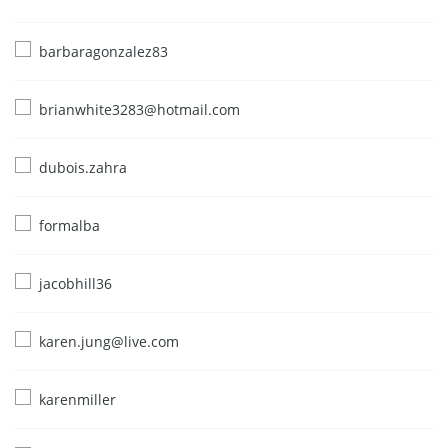
barbaragonzalez83
brianwhite3283@hotmail.com
dubois.zahra
formalba
jacobhill36
karen.jung@live.com
karenmiller