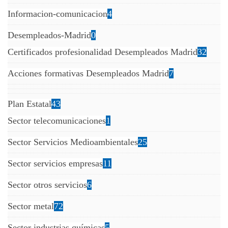
Informacion-comunicacion
4
Desempleados-Madrid
0
Certificados profesionalidad Desempleados Madrid
32
Acciones formativas Desempleados Madrid
7
Plan Estatal
43
Sector telecomunicaciones
1
Sector Servicios Medioambientales
25
Sector servicios empresas
11
Sector otros servicios
6
Sector metal
72
Sector industrias químicas
5