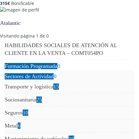
315
€
Bonificable
Atalantic
Visitando página 1 de 0
HABILIDADES SOCIALES DE ATENCIÓN AL
CLIENTE EN LA VENTA – COMT054PO
Formación Programada
0
Sectores de Actividad
0
Transporte y logística
15
Sociosanitaria
25
Seguros
10
Metal
6
Mantenimiento de vehículos
10