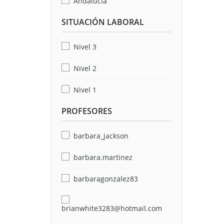
Andalucía
SITUACIÓN LABORAL
Nivel 3
Nivel 2
Nivel 1
PROFESORES
barbara_jackson
barbara.martinez
barbaragonzalez83
brianwhite3283@hotmail.com