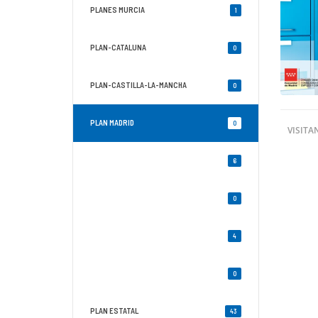
PLANES MURCIA
1
PLAN-CATALUNA
0
PLAN-CASTILLA-LA-MANCHA
0
PLAN MADRID
0
VISITA
TRANSVERSAL
6
OCUPADOS-MADRID
0
INFORMACION-COMUNICACION
4
DESEMPLEADOS-MADRID
0
PLAN ESTATAL
43