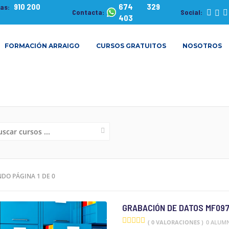
910 200
674 329
tas:
Contacta:
Social:
403
FORMACIÓN ARRAIGO
CURSOS GRATUITOS
NOSOTROS
NDO PÁGINA 1 DE 0
GRABACIÓN DE DATOS MF097
( 0 VALORACIONES )
0 ALUM