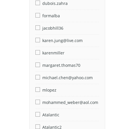
dubois.zahra
formalba
jacobhill36
karen.jung@live.com
karenmiller
margaret.thomas70
michael.chen@yahoo.com
mlopez
mohammed_weber@aol.com
Atalantic
Atalantic2