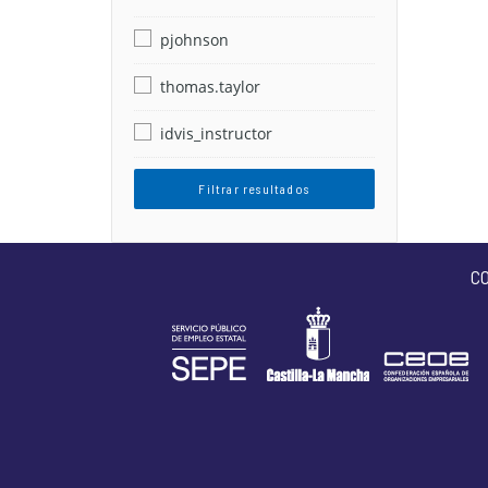
pjohnson
thomas.taylor
idvis_instructor
Filtrar resultados
C