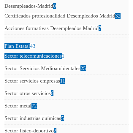
Desempleados-Madrid
0
Certificados profesionalidad Desempleados Madrid
32
Acciones formativas Desempleados Madrid
7
Plan Estatal
43
Sector telecomunicaciones
1
Sector Servicios Medioambientales
25
Sector servicios empresas
11
Sector otros servicios
6
Sector metal
72
Sector industrias químicas
5
Sector fisico-deportivo
2