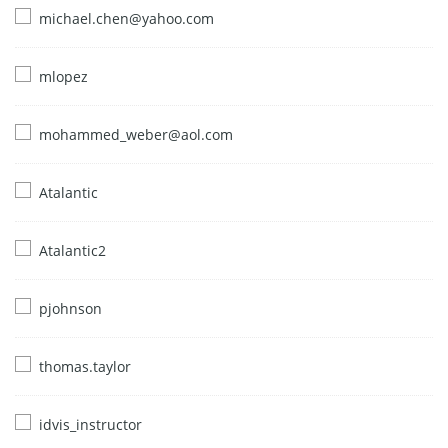
michael.chen@yahoo.com
mlopez
mohammed_weber@aol.com
Atalantic
Atalantic2
pjohnson
thomas.taylor
idvis_instructor