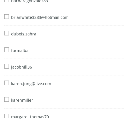
barbaragonzalez83
brianwhite3283@hotmail.com
dubois.zahra
formalba
jacobhill36
karen.jung@live.com
karenmiller
margaret.thomas70