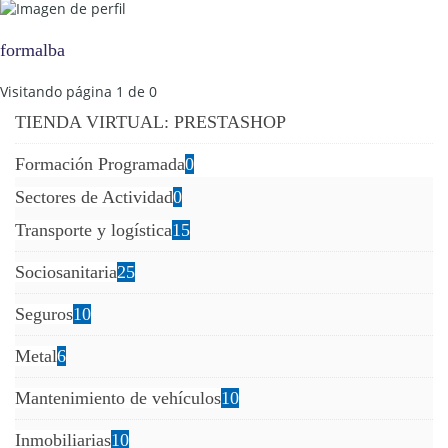
formalba
Visitando página 1 de 0
TIENDA VIRTUAL: PRESTASHOP
Formación Programada
0
Sectores de Actividad
0
Transporte y logística
15
Sociosanitaria
25
Seguros
10
Metal
6
Mantenimiento de vehículos
10
Inmobiliarias
10