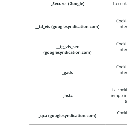
_Secure- (Google)
La cook
Cooki
__td_vis (googlesyndication.com)
inte
Cooki
__tg_vis_sec
inte
(googlesyndication.com)
Cooki
_gads
inte
La cook
_hstc
tiempo in
a
Cooki
_qca (googlesyndication.com)