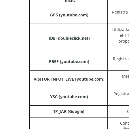
_mcnc
Registra 
GPS (youtube.com)
Utilizada
el s
IDE (doubleclick.net)
propó
Registra
PREF (youtube.com)
Int
VISITOR_INFO1_LIVE (youtube.com)
Registra
YSC (youtube.com)
1P_JAR (Google)
C
Cont
dis