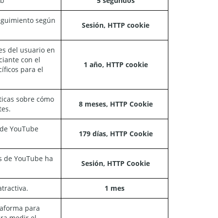
eb
5 segundos
seguimiento según
Sesión, HTTP cookie
es del usuario en
ciante con el
1 año, HTTP cookie
íficos para el
sticas sobre cómo
8 meses, HTTP Cookie
tes.
s de YouTube
179 días, HTTP Cookie
os de YouTube ha
Sesión, HTTP Cookie
tractiva.
1 mes
taforma para
ara medir el