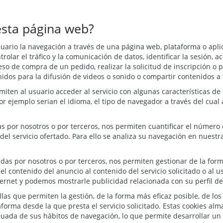
 esta página web?
uario la navegación a través de una página web, plataforma o aplica
rolar el tráfico y la comunicación de datos, identificar la sesión, 
so de compra de un pedido, realizar la solicitud de inscripción o p
dos para la difusión de videos o sonido o compartir contenidos a t
iten al usuario acceder al servicio con algunas características de
or ejemplo serian el idioma, el tipo de navegador a través del cual 
s por nosotros o por terceros, nos permiten cuantificar el número d
 del servicio ofertado. Para ello se analiza su navegación en nuestr
adas por nosotros o por terceros, nos permiten gestionar de la form
l contenido del anuncio al contenido del servicio solicitado o al u
ernet y podemos mostrarle publicidad relacionada con su perfil d
s que permiten la gestión, de la forma más eficaz posible, de los e
aforma desde la que presta el servicio solicitado. Estas cookies a
nuada de sus hábitos de navegación, lo que permite desarrollar un 