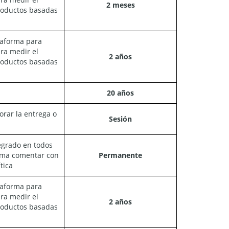
2 meses
roductos basadas
taforma para
ara medir el
2 años
roductos basadas
20 años
rar la entrega o
Sesión
tegrado en todos
orma comentar con
Permanente
tica
taforma para
ara medir el
2 años
roductos basadas