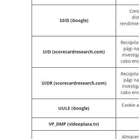
Cont
dis
SSID (Google)
rendimie
Recopila
pági na
UID (scorecardresearch.com)
investig
cabo enc
Recopila
pági na
UIDR (scorecardresearch.com)
investig
cabo enc
Cookie a
UULE (Google)
VP_DMP (videoplaza.tv)
Almacena