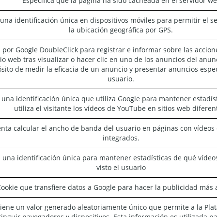
Especifica que la página ha sido cacheada en el servidor w
una identificación única en dispositivos móviles para permitir el 
la ubicación geográfica por GPS.
 por Google DoubleClick para registrar e informar sobre las accion
itio web tras visualizar o hacer clic en uno de los anuncios del anun
sito de medir la eficacia de un anuncio y presentar anuncios espec
usuario.
 una identificación única que utiliza Google para mantener estadí
utiliza el visitante los vídeos de YouTube en sitios web diferen
enta calcular el ancho de banda del usuario en páginas con vídeo
integrados.
 una identificación única para mantener estadísticas de qué víde
visto el usuario
ookie que transfiere datos a Google para hacer la publicidad más a
iene un valor generado aleatoriamente único que permite a la Pla
tinguir navegadores y dispositivos. Esta información es utilizada p