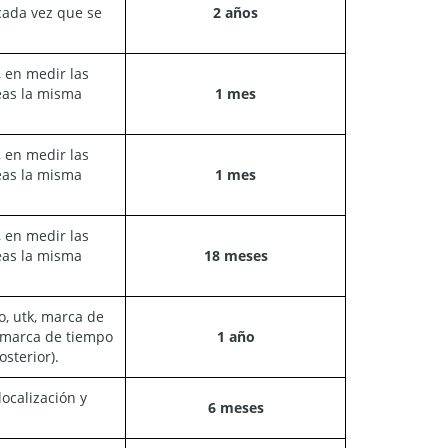
 cada vez que se
2 años
, en medir las
eas la misma
1 mes
, en medir las
eas la misma
1 mes
, en medir las
eas la misma
18 meses
o, utk, marca de
), marca de tiempo
1 año
sterior).
localización y
6 meses