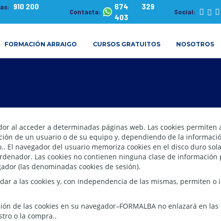
910 200
674 329
tas:
Contacta:
Social:
403
FORMACIÓN ARRAIGO
CURSOS GRATUITOS
NOSOTROS
dor al acceder a determinadas páginas web. Las cookies permiten a
ción de un usuario o de su equipo y, dependiendo de la informació
o.. El navegador del usuario memoriza cookies en el disco duro so
denador. Las cookies no contienen ninguna clase de información pe
egador (las denominadas cookies de sesión).
ar a las cookies y, con independencia de las mismas, permiten o i
ción de las cookies en su navegador–FORMALBA no enlazará en las
tro o la compra..