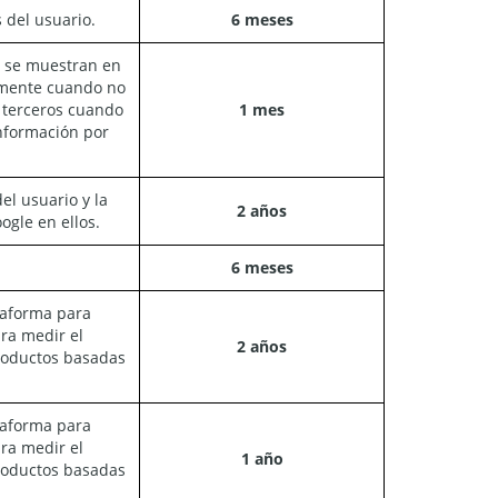
 del usuario.
6 meses
e se muestran en
almente cuando no
a terceros cuando
1 mes
información por
el usuario y la
2 años
ogle en ellos.
6 meses
taforma para
ara medir el
2 años
roductos basadas
taforma para
ara medir el
1 año
roductos basadas