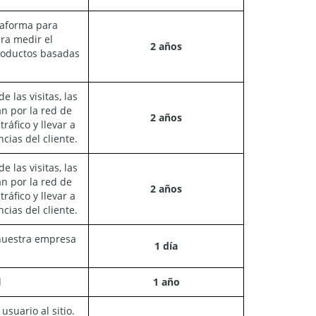
taforma para
ara medir el
2 años
roductos basadas
 las visitas, las
an por la red de
2 años
áfico y llevar a
cias del cliente.
 las visitas, las
an por la red de
2 años
áfico y llevar a
cias del cliente.
 nuestra empresa
1 día
d
1 año
suario al sitio.