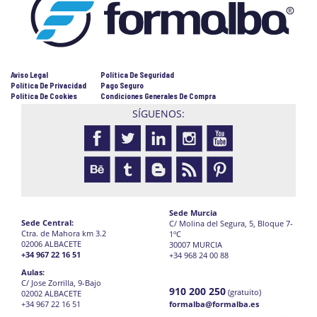
Aviso Legal
Política De Seguridad
Política De Privacidad
Pago Seguro
Política De Cookies
Condiciones Generales De Compra
SÍGUENOS:
Sede Murcia
Sede Central:
C/ Molina del Segura, 5, Bloque 7-
Ctra. de Mahora km 3.2
1ºC
02006 ALBACETE
30007 MURCIA
+34 967 22 16 51
+34 968 24 00 88
Aulas:
C/ Jose Zorrilla, 9-Bajo
910 200 250
(gratuito)
02002 ALBACETE
+34 967 22 16 51
formalba@formalba.es