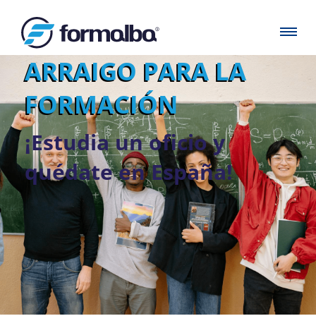
SOLICITA TU
ARRAIGO PARA LA
FORMACIÓN
¡Estudia un oficio y
quédate en España!