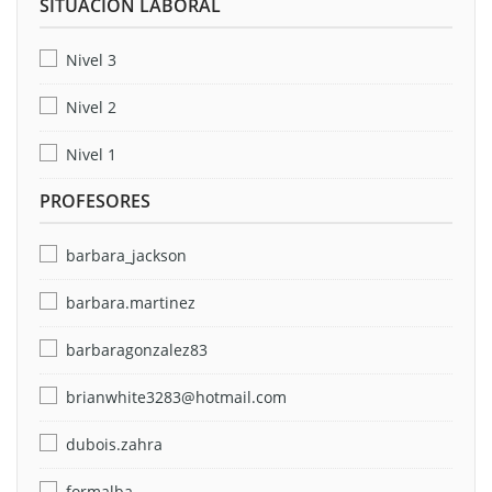
SITUACIÓN LABORAL
Nivel 3
Nivel 2
Nivel 1
PROFESORES
barbara_jackson
barbara.martinez
barbaragonzalez83
brianwhite3283@hotmail.com
dubois.zahra
formalba