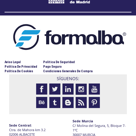
Aviso Legal
Política De Seguridad
Política De Privacidad
Pago Seguro
Política De Cookies
Condiciones Generales De Compra
SÍGUENOS:
Sede Murcia
Sede Central:
C/ Molina del Segura, 5, Bloque 7-
Ctra. de Mahora km 3.2
1ºC
02006 ALBACETE
30007 MURCIA