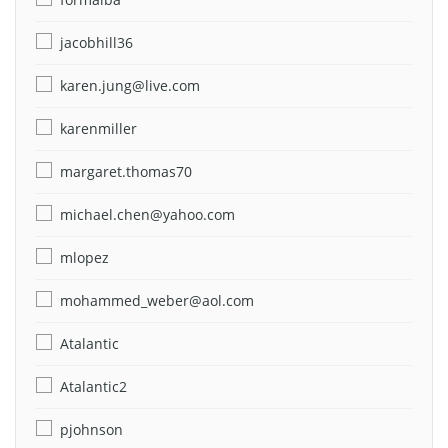
jacobhill36
karen.jung@live.com
karenmiller
margaret.thomas70
michael.chen@yahoo.com
mlopez
mohammed_weber@aol.com
Atalantic
Atalantic2
pjohnson