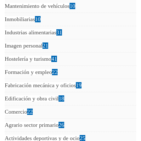
Mantenimiento de vehículos
10
Inmobiliarias
10
Industrias alimentarias
31
Imagen personal
21
Hostelería y turismo
41
Formación y empleo
22
Fabricación mecánica y oficios
19
Edificación y obra civil
18
Comercio
22
Agrario sector primario
26
Actividades deportivas y de ocio
25