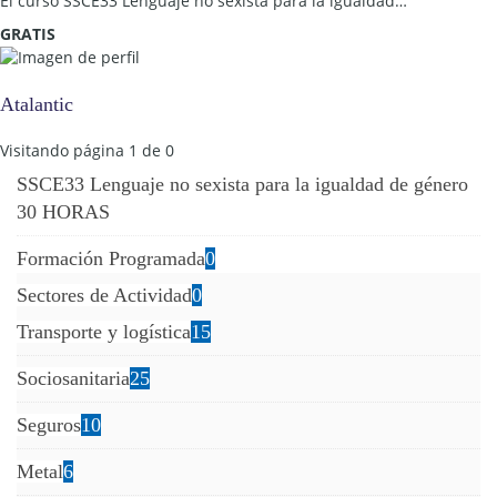
El curso SSCE33 Lenguaje no sexista para la igualdad…
GRATIS
Atalantic
Visitando página 1 de 0
SSCE33 Lenguaje no sexista para la igualdad de género
30 HORAS
Formación Programada
0
Sectores de Actividad
0
Transporte y logística
15
Sociosanitaria
25
Seguros
10
Metal
6