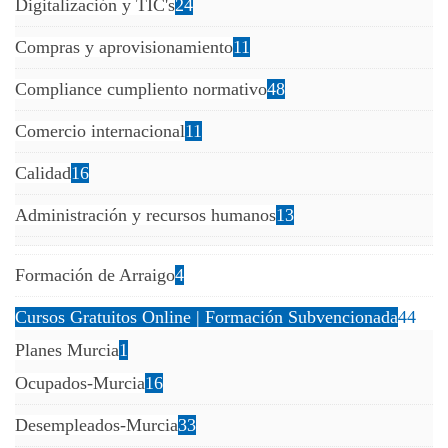
Digitalización y TIC's
24
Compras y aprovisionamiento
11
Compliance cumpliento normativo
48
Comercio internacional
11
Calidad
16
Administración y recursos humanos
13
Formación de Arraigo
4
Cursos Gratuitos Online | Formación Subvencionada
44
Planes Murcia
1
Ocupados-Murcia
16
Desempleados-Murcia
33