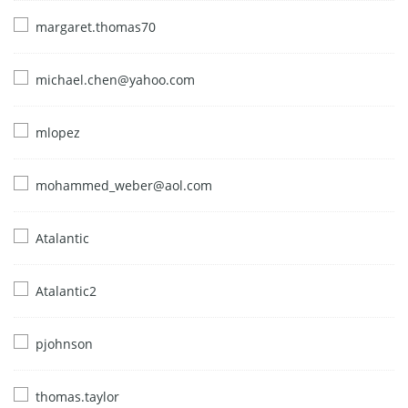
margaret.thomas70
michael.chen@yahoo.com
mlopez
mohammed_weber@aol.com
Atalantic
Atalantic2
pjohnson
thomas.taylor