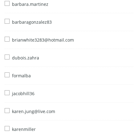
barbara.martinez
barbaragonzalez83
brianwhite3283@hotmail.com
dubois.zahra
formalba
jacobhill36
karen.jung@live.com
karenmiller