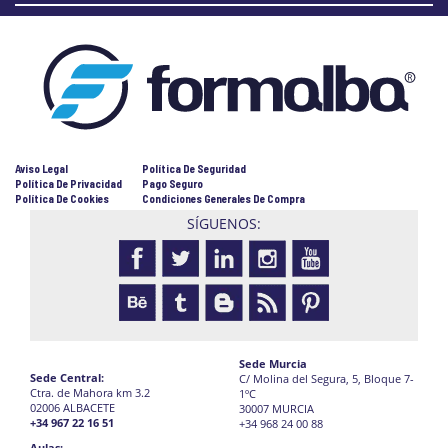
Aviso Legal
Política De Seguridad
Política De Privacidad
Pago Seguro
Política De Cookies
Condiciones Generales De Compra
SÍGUENOS:
Sede Murcia
Sede Central:
C/ Molina del Segura, 5, Bloque 7-
Ctra. de Mahora km 3.2
1ºC
02006 ALBACETE
30007 MURCIA
+34 967 22 16 51
+34 968 24 00 88
Aulas: