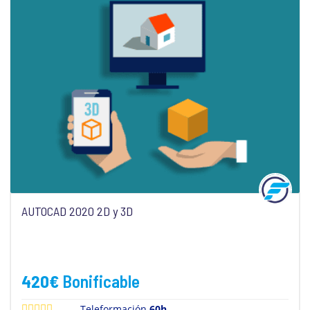
AUTOCAD 2020 2D y 3D
420
€
Bonificable
Teleformación
60h.