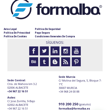
Aviso Legal
Política De Seguridad
Política De Privacidad
Pago Seguro
Política De Cookies
Condiciones Generales De Compra
SÍGUENOS:
Sede Murcia
Sede Central:
C/ Molina del Segura, 5, Bloque 7-
Ctra. de Mahora km 3.2
1ºC
02006 ALBACETE
30007 MURCIA
+34 967 22 16 51
+34 968 24 00 88
Aulas:
C/ Jose Zorrilla, 9-Bajo
910 200 250
(gratuito)
02002 ALBACETE
+34 967 22 16 51
formalba@formalba.es