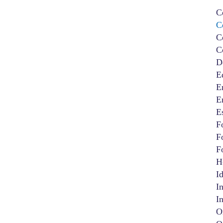
C
C
C
C
D
E
E
E
E
F
F
F
H
I
I
I
O