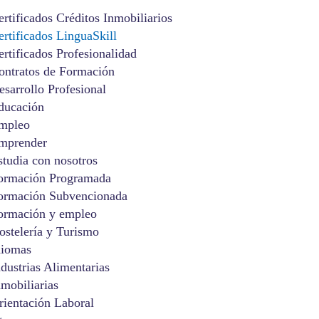
ertificados Créditos Inmobiliarios
ertificados LinguaSkill
ertificados Profesionalidad
ontratos de Formación
esarrollo Profesional
ducación
mpleo
mprender
studia con nosotros
ormación Programada
ormación Subvencionada
ormación y empleo
ostelería y Turismo
diomas
ndustrias Alimentarias
nmobiliarias
rientación Laboral