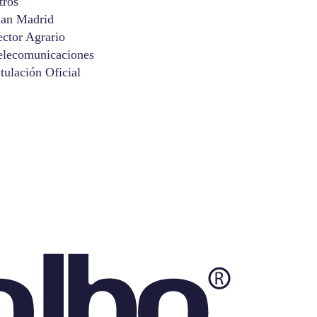
tros
lan Madrid
ector Agrario
elecomunicaciones
itulación Oficial