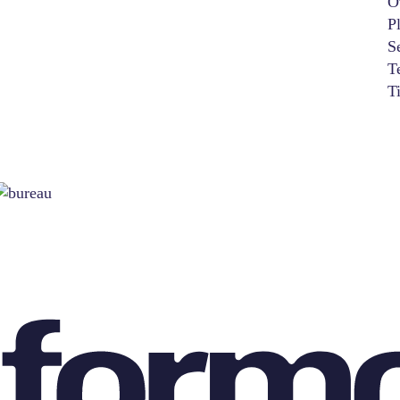
O
P
S
T
T