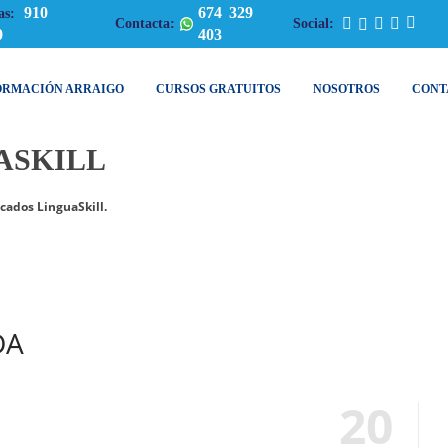
910
674 329
as:
Contacta:
Social:
0
403
ORMACIÓN ARRAIGO
CURSOS GRATUITOS
NOSOTROS
CONT
ASKILL
icados LinguaSkill.
DA
20