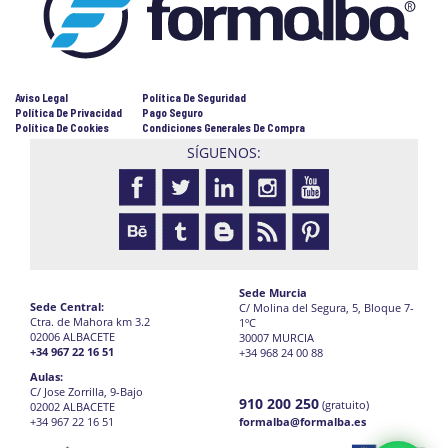
Aviso Legal
Política De Seguridad
Política De Privacidad
Pago Seguro
Política De Cookies
Condiciones Generales De Compra
SÍGUENOS:
Sede Murcia
Sede Central:
C/ Molina del Segura, 5, Bloque 7-
Ctra. de Mahora km 3.2
1ºC
02006 ALBACETE
30007 MURCIA
+34 967 22 16 51
+34 968 24 00 88
Aulas:
C/ Jose Zorrilla, 9-Bajo
910 200 250
(gratuito)
02002 ALBACETE
+34 967 22 16 51
formalba@formalba.es