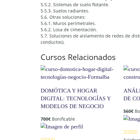
5.5.2. Sistemas de suelo flotante.
5.5.3. Suelos radiantes.
5.6. Otras soluciones:
5.6.1. Muros perimetrales.
5.6.2. Losa de cimentación.
5.7. Soluciones de aislamiento de redes de dist
conductos).
Cursos Relacionados
DOMÓTICA Y HOGAR
ANÁL
DIGITAL: TECNOLOGÍAS Y
DE C
MODELOS DE NEGOCIO
560
€
Bo
700
€
Bonificable