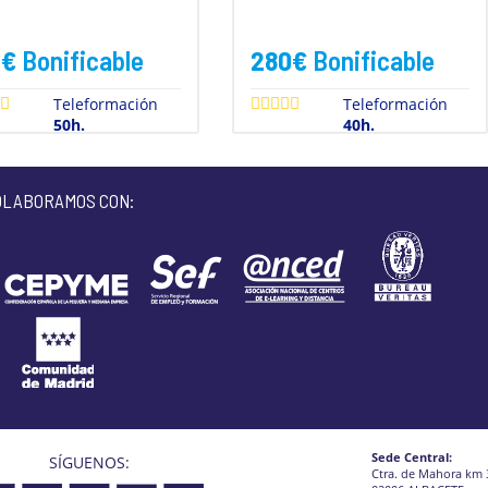
0
€
Bonificable
280
€
Bonificable
Teleformación
Teleformación
50h.
40h.
OLABORAMOS CON:
Sede Central:
SÍGUENOS:
Ctra. de Mahora km 