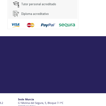
Tutor personal acreditado
Diploma acreditativo
Sede Murcia
3.2
C/ Molina del Segura, 5, Bloque 7-1ºC