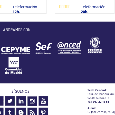
Teleformación
Teleformación
12h.
20h.
OLABORAMOS CON:
Sede Central:
SÍGUENOS:
Ctra. de Mahora km 
02006 ALBACETE
+34 967 22 16 51
Aulas:
C/ Jose Zorrilla, 9-Ba