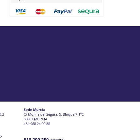
Sede Murcia
3.2
C/ Molina del Segura, 5, Bloque 7-1ºC
30007 MURCIA
+34 968 24 00 88
jo
910 200 250
(gratuito)