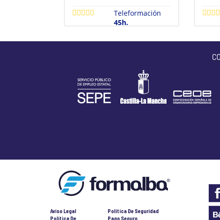
Teleformación
45h.
C
Aviso Legal
Política De Seguridad
Política De
Pago Seguro