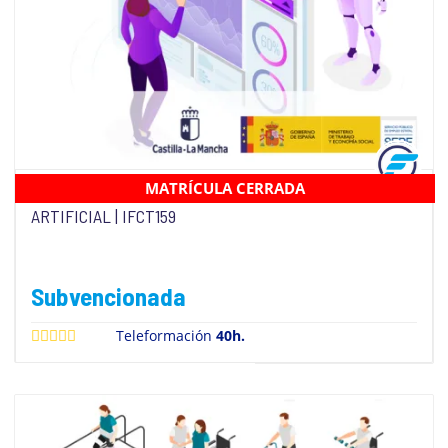
MATRÍCULA CERRADA
INTRODUCCIÓN AL BIG DATA E INTELIGENCIA
ARTIFICIAL | IFCT159
Subvencionada
Teleformación
40h.