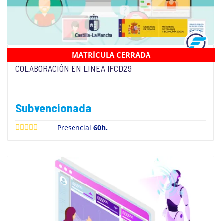
MATRÍCULA CERRADA
USO SEGURO DE INTERNET Y HABILIDADES EN
COLABORACIÓN EN LINEA IFCD29
Subvencionada
Presencial
60h.