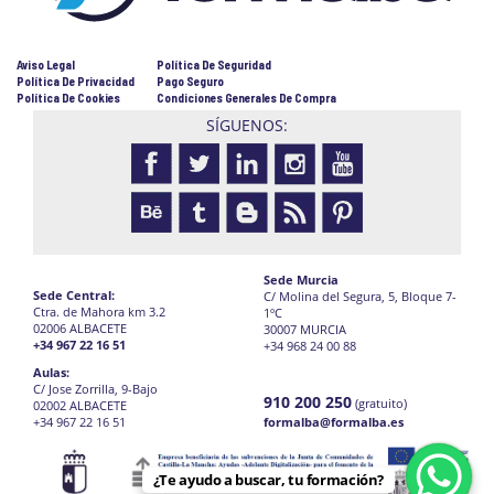
Aviso Legal
Política De Seguridad
Política De Privacidad
Pago Seguro
Política De Cookies
Condiciones Generales De Compra
SÍGUENOS:
Sede Murcia
Sede Central:
C/ Molina del Segura, 5, Bloque 7-
Ctra. de Mahora km 3.2
1ºC
02006 ALBACETE
30007 MURCIA
+34 967 22 16 51
+34 968 24 00 88
Aulas:
C/ Jose Zorrilla, 9-Bajo
910 200 250
(gratuito)
02002 ALBACETE
+34 967 22 16 51
formalba@formalba.es
¿Te ayudo a buscar, tu formación?