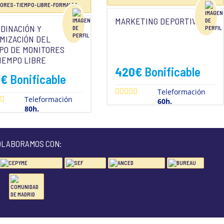
MARKETING DEPORTIVO
DINACIÓN Y
MIZACIÓN DEL
PO DE MONITORES
IEMPO LIBRE
420
€
Bonificable
0
€
Bonificable
Teleformación
Teleformación
60h.
80h.
OLABORAMOS CON: