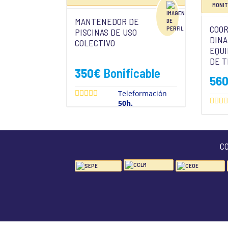
MANTENEDOR DE
COOR
PISCINAS DE USO
DINA
COLECTIVO
EQUI
DE T
350
€
Bonificable
56
Teleformación
50h.
C