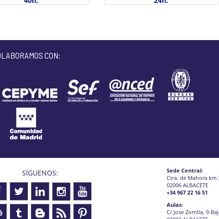
40h.
24h.
OLABORAMOS CON:
Sede Central:
SÍGUENOS:
Ctra. de Mahora km 
02006 ALBACETE
+34 967 22 16 51
Aulas:
C/ Jose Zorrilla, 9-Ba