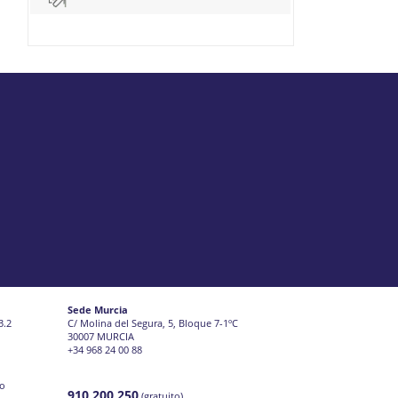
Sede Murcia
3.2
C/ Molina del Segura, 5, Bloque 7-1ºC
30007 MURCIA
+34 968 24 00 88
jo
910 200 250
(gratuito)