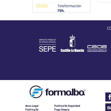
Teleformación
75h.
C
Aviso Legal
Política De Seguridad
Política De
Pago Seguro