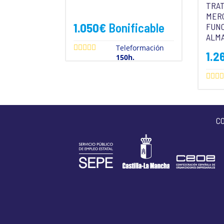
TRA
MERC
1.050
€
Bonificable
FUN
ALM
Teleformación
1.2
150h.
C