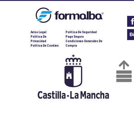
Aviso Legal
Política De Seguridad
Política De
Pago Seguro
Privacidad
Condiciones Generales De
Política De Cookies
Compra