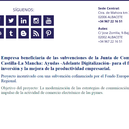
Sede Central:
SÍGUENOS:
Ctra. de Mahora km 
02006 ALBACETE
+34 967 22 16 51
Aulas:
C/ Jose Zorrilla, 9-Ba
02002 ALBACETE
+34 967 22 16 51