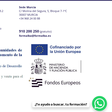
Sede Murcia
3.2
C/ Molina del Segura, 5, Bloque 7-1ºC
30007 MURCIA
+34 968 24 00 88
jo
910 200 250
(gratuito)
formalba@formalba.es
¿Te ayudo a buscar, tu formación?