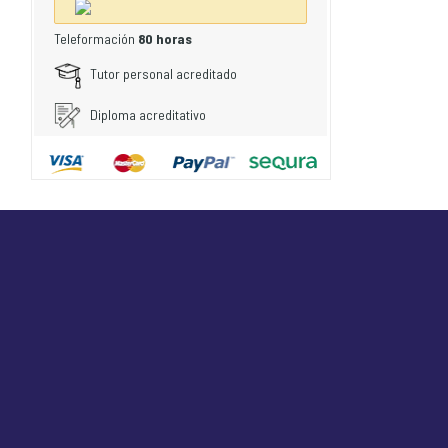
Teleformación
80 horas
Tutor personal acreditado
Diploma acreditativo