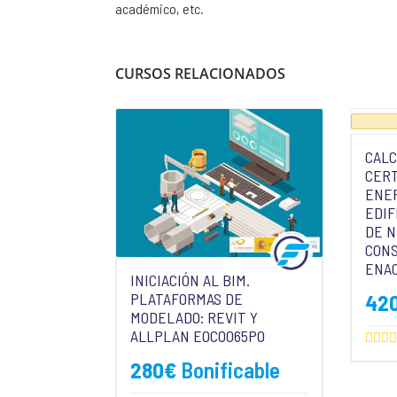
académico, etc.
CURSOS RELACIONADOS
CALC
CERT
ENE
EDIF
DE 
CON
ENA
INICIACIÓN AL BIM.
42
PLATAFORMAS DE
MODELADO: REVIT Y
ALLPLAN EOCO065PO
280
€
Bonificable