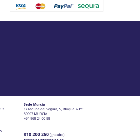
Sede Murcia
3.2
C/ Molina del Segura, 5, Bloque 7-1ºC
30007 MURCIA
+34 968 24 00 88
jo
910 200 250
(gratuito)
formalba@formalba.es