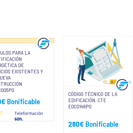
ULOS PARA LA
IFICACIÓN
RGÉTICA DE
ICIOS EXISTENTES Y
NUEVA
STRUCCIÓN
C005PO
CÓDIGO TÉCNICO DE LA
0
€
Bonificable
EDIFICACIÓN. CTE
EOCO146PO
Teleformación
60h.
280
€
Bonificable