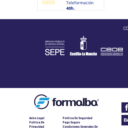
Teleformación
40h.
C
Aviso Legal
Política De Seguridad
Política De
Pago Seguro
Privacidad
Condiciones Generales De