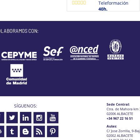
Teleformación
40h.
OLABORAMOS CON:
Sede Central:
SÍGUENOS:
Ctra. de Mahora km 
02006 ALBACETE
+34 967 22 16 51
Aulas:
C/ Jose Zorrilla, 9-Ba
02002 ALBACETE