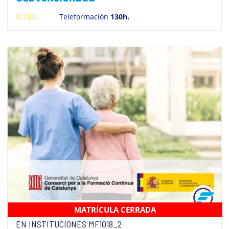
Teleformación
130h.
MATRÍCULA CERRADA
INTERVENCIÓN EN LA ATENCIÓN SOCIOSANITARIA
EN INSTITUCIONES MF1018_2