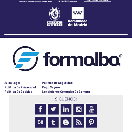
Aviso Legal
Política De Seguridad
Política De Privacidad
Pago Seguro
Política De Cookies
Condiciones Generales De Compra
SÍGUENOS: