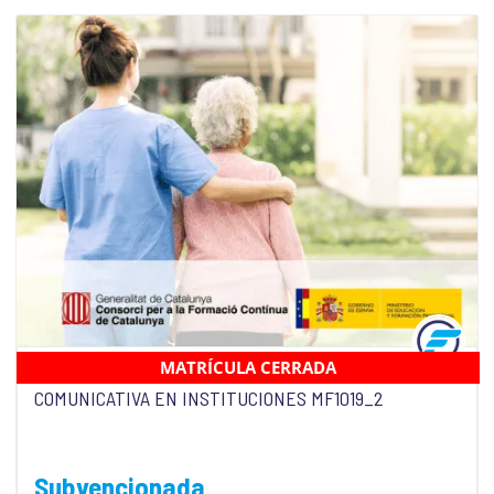
MATRÍCULA CERRADA
APOYO PSICOSOCIAL, ATENCIÓN RELACIONAL Y
COMUNICATIVA EN INSTITUCIONES MF1019_2
Subvencionada