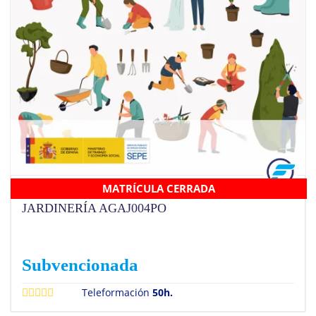
MATRÍCULA CERRADA
OPERACIONES GENERALES DE
JARDINERÍA AGAJ004PO
Subvencionada
Teleformación
50h.