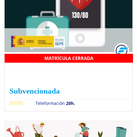
MATRÍCULA CERRADA
DESFIBRILADORES EXTERNOS SANT0005
Subvencionada
Teleformación
20h.