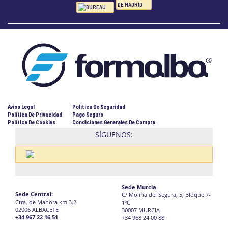
Aviso Legal
Política De Seguridad
Política De Privacidad
Pago Seguro
Política De Cookies
Condiciones Generales De Compra
SÍGUENOS:
Sede Murcia
Sede Central:
C/ Molina del Segura, 5, Bloque 7-
Ctra. de Mahora km 3.2
1ºC
02006 ALBACETE
30007 MURCIA
+34 967 22 16 51
+34 968 24 00 88