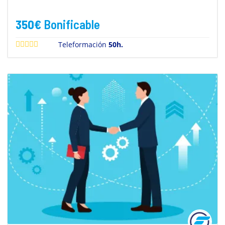
350
€
Bonificable
Teleformación
50h.