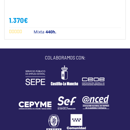
1.370
€
Mixta
440h.
COLABORAMOS CON: