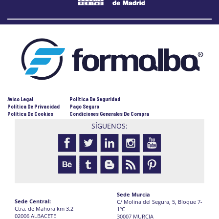
Aviso Legal
Política De Seguridad
Política De Privacidad
Pago Seguro
Política De Cookies
Condiciones Generales De Compra
SÍGUENOS:
Sede Murcia
Sede Central:
C/ Molina del Segura, 5, Bloque 7-
Ctra. de Mahora km 3.2
1ºC
02006 ALBACETE
30007 MURCIA