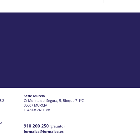
Sede Murcia
3.2
C/ Molina del Segura, 5, Bloque 7-1ºC
30007 MURCIA
+34 968 24 00 88
jo
910 200 250
(gratuito)
formalba@formalba.es