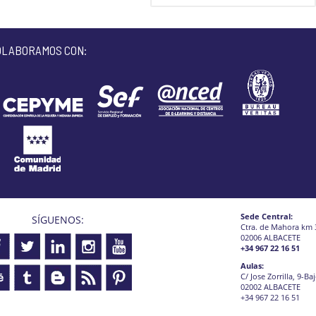
OLABORAMOS CON:
Sede Central:
SÍGUENOS:
Ctra. de Mahora km 
02006 ALBACETE
+34 967 22 16 51
Aulas:
C/ Jose Zorrilla, 9-Ba
02002 ALBACETE
+34 967 22 16 51