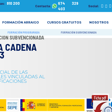
910 200
674 329
tas:
Contacta:
Social:
403
FORMACIÓN ARRAIGO
CURSOS GRATUITOS
NOSOTROS
FORMACIÓN PROGRAMADA
FORMACIÓN SUBVENCIONADA
ACIÓN SUBVENCIONADA
LA CADENA
3
IAL DE LAS
LES VINCULADAS AL
FICACIONES