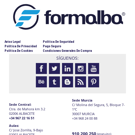
Aviso Legal
Política De Seguridad
Política De Privacidad
Pago Seguro
Política De Cookies
Condiciones Generales De Compra
SÍGUENOS:
Sede Murcia
Sede Central:
C/ Molina del Segura, 5, Bloque 7-
Ctra. de Mahora km 3.2
1ºC
02006 ALBACETE
30007 MURCIA
+34 967 22 16 51
+34 968 24 00 88
Aulas:
C/ Jose Zorrilla, 9-Bajo
910 200 250
(gratuito)
02002 ALBACETE