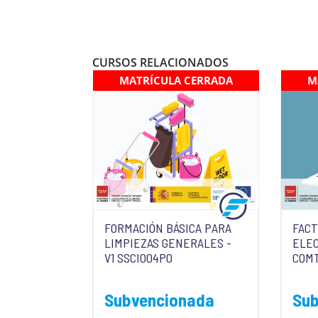
CURSOS RELACIONADOS
MATRÍCULA CERRADA
M
FORMACIÓN BÁSICA PARA
FAC
LIMPIEZAS GENERALES -
ELEC
V1 SSCI004PO
COM
Subvencionada
Su