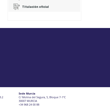
Titulación oficial
Sede Murcia
3.2
C/ Molina del Segura, 5, Bloque 7-1ºC
30007 MURCIA
+34 968 24 00 88