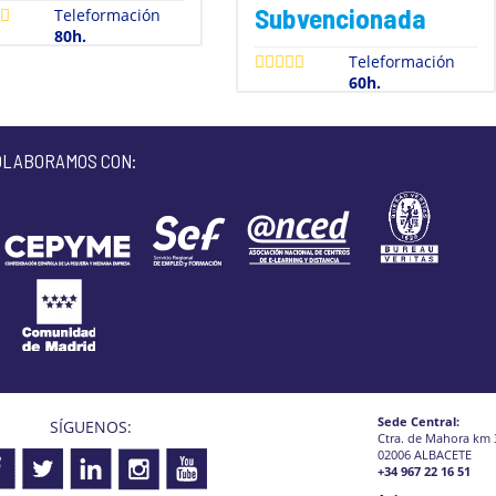
Subvencionada
Teleformación
80h.
Teleformación
60h.
OLABORAMOS CON:
Sede Central:
SÍGUENOS:
Ctra. de Mahora km 
02006 ALBACETE
+34 967 22 16 51