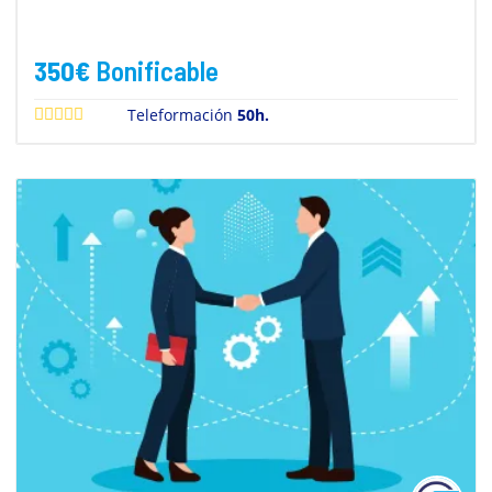
350
€
Bonificable
Teleformación
50h.