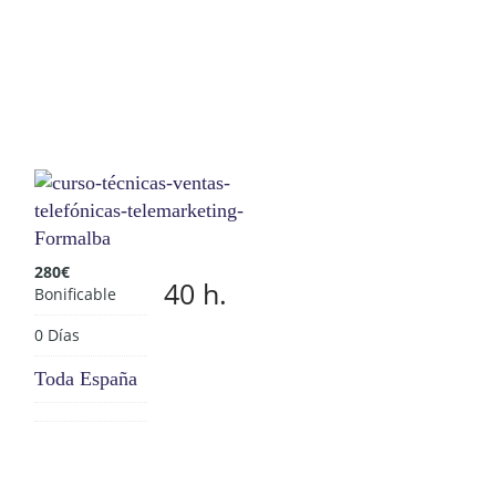
280
€
40 h.
Bonificable
0 Días
Toda España