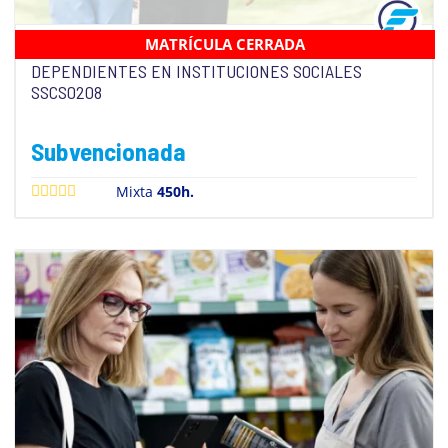
MATRÍCULA CERRADA
ATENCION SOCIOSANITARIA A PERSONAS
DEPENDIENTES EN INSTITUCIONES SOCIALES
SSCS0208
Subvencionada
Mixta
450h.