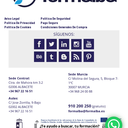
Aviso Legal
Política De Seguridad
Política De Privacidad
Pago Seguro
Política De Cookies
Condiciones Generales De Compra
SÍGUENOS:
Sede Murcia
Sede Central:
C/ Molina del Segura, 5, Bloque 7-
Ctra. de Mahora km 3.2
1ºC
02006 ALBACETE
30007 MURCIA
+34 967 22 16 51
+34 968 24 00 88
Aulas:
C/ Jose Zorrilla, 9-Bajo
910 200 250
(gratuito)
02002 ALBACETE
+34 967 22 16 51
formalba@formalba.es
¿Te ayudo a buscar, tu formación?