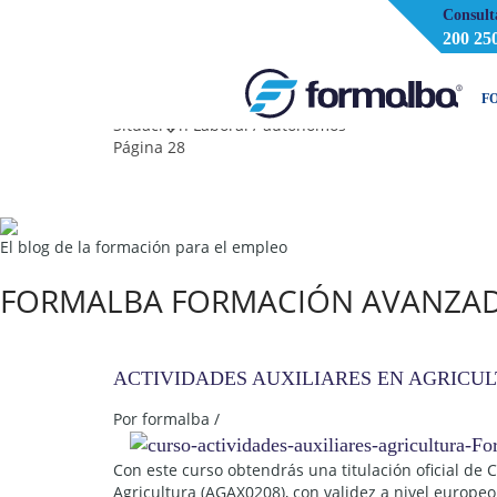
Consult
200 25
Inicio
F
Situaci�n Laboral / autonomos
Página 28
El blog de la formación para el empleo
FORMALBA FORMACIÓN AVANZA
ACTIVIDADES AUXILIARES EN AGRICU
Por
formalba
/
Con este curso obtendrás una titulación oficial de 
Agricultura (AGAX0208), con validez a nivel europeo