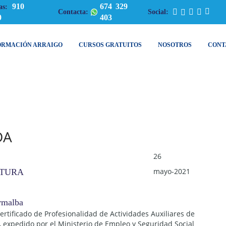
910
674 329
as:
Contacta:
Social:
0
403
ORMACIÓN ARRAIGO
CURSOS GRATUITOS
NOSOTROS
CONT
DA
26
mayo-2021
LTURA
Certificado de Profesionalidad de Actividades Auxiliares de
, expedido por el Ministerio de Empleo y Seguridad Social