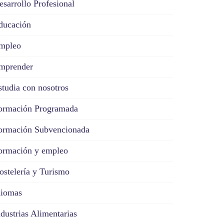
esarrollo Profesional
ducación
mpleo
mprender
studia con nosotros
ormación Programada
ormación Subvencionada
ormación y empleo
ostelería y Turismo
diomas
ndustrias Alimentarias