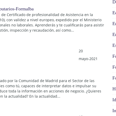
D
E
 de Certificado de profesionalidad de Asistencia en la
), con validez a nivel europeo, expedido por el Ministerio
E
nales no laborales. Aprenderás y te cualificarás para asistir
tión, inspección y recaudación, así como...
E
E
20
F
mayo-2021
F
F
ado por la Comunidad de Madrid para el Sector de las
s como tú, capaces de interpretar datos e impulsar su
H
duce toda la información en acciones de negocio. ¿Quieres
la actualidad? En la actualidad...
I
I