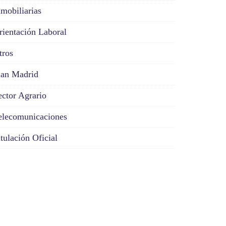
nmobiliarias
rientación Laboral
tros
lan Madrid
ector Agrario
elecomunicaciones
itulación Oficial