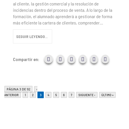
al cliente, la gestión comercial y la resolución de
incidencias dentro del proceso de venta. A lo largo de la
formación, el alumnado aprenderá a gestionar de forma
más eficiente la cartera de clientes, comprender...
SEGUIR LEYENDO...
Compartir en:
PÁGINA 3 DE 92
‹
3
ANTERIOR
1
2
4
5
6
7
SIGUIENTE ›
ÚLTIMO »