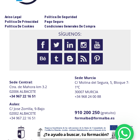
Aviso Legal
Política De Seguridad
Política De Privacidad
Pago Seguro
Política De Cookies
Condiciones Generales De Compra
SÍGUENOS:
Sede Murcia
Sede Central:
C/ Molina del Segura, 5, Bloque 7-
Ctra. de Mahora km 3.2
1ºC
02006 ALBACETE
30007 MURCIA
+34 967 22 16 51
+34 968 24 00 88
Aulas:
C/ Jose Zorrilla, 9-Bajo
910 200 250
(gratuito)
02002 ALBACETE
+34 967 22 16 51
formalba@formalba.es
¿Te ayudo a buscar, tu formación?