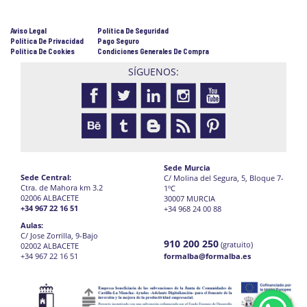
Aviso Legal
Política De Seguridad
Política De Privacidad
Pago Seguro
Política De Cookies
Condiciones Generales De Compra
SÍGUENOS:
Sede Murcia
Sede Central:
C/ Molina del Segura, 5, Bloque 7-
Ctra. de Mahora km 3.2
1ºC
02006 ALBACETE
30007 MURCIA
+34 967 22 16 51
+34 968 24 00 88
Aulas:
C/ Jose Zorrilla, 9-Bajo
910 200 250
(gratuito)
02002 ALBACETE
+34 967 22 16 51
formalba@formalba.es