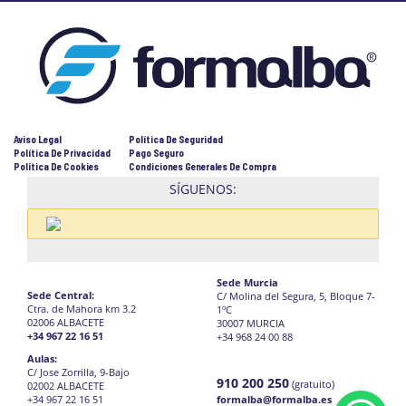
Aviso Legal
Política De Seguridad
Política De Privacidad
Pago Seguro
Política De Cookies
Condiciones Generales De Compra
SÍGUENOS:
Sede Murcia
Sede Central:
C/ Molina del Segura, 5, Bloque 7-
Ctra. de Mahora km 3.2
1ºC
02006 ALBACETE
30007 MURCIA
+34 967 22 16 51
+34 968 24 00 88
Aulas:
C/ Jose Zorrilla, 9-Bajo
910 200 250
(gratuito)
02002 ALBACETE
+34 967 22 16 51
formalba@formalba.es