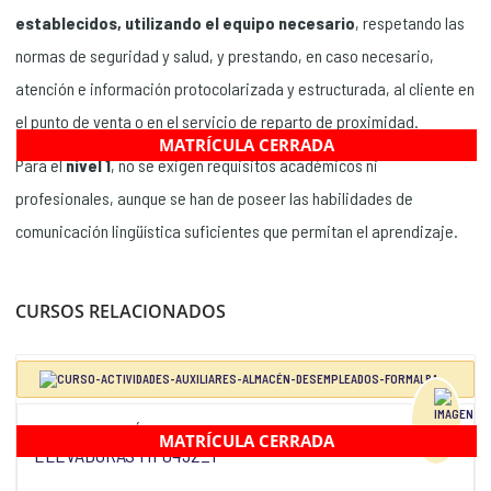
establecidos, utilizando el equipo necesario
, respetando las
normas de seguridad y salud, y prestando, en caso necesario,
atención e información protocolarizada y estructurada, al cliente en
el punto de venta o en el servicio de reparto de proximidad.
MATRÍCULA CERRADA
Para el
nivel 1
, no se exigen requisitos académicos ni
profesionales, aunque se han de poseer las habilidades de
comunicación lingüística suficientes que permitan el aprendizaje.
CURSOS RELACIONADOS
MANIPULACIÓN DE CARGAS CON CARRETILLAS
MATRÍCULA CERRADA
ELEVADORAS MF0432_1