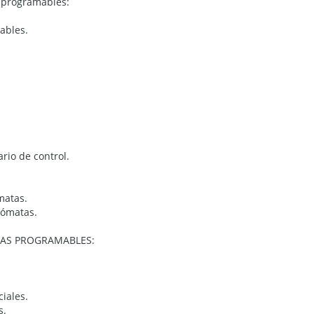
s programables:
ables.
rio de control.
matas.
tómatas.
TAS PROGRAMABLES:
iales.
s.