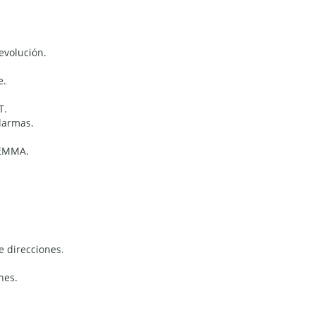
evolución.
e.
T.
alarmas.
GEMMA.
de direcciones.
nes.