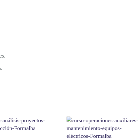
es.
.