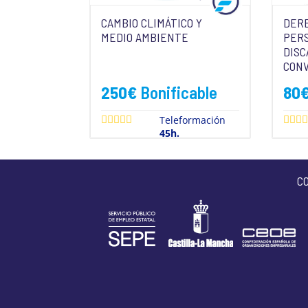
CAMBIO CLIMÁTICO Y
DERE
MEDIO AMBIENTE
PER
DISC
CON
250
€
Bonificable
80
Teleformación
45h.
C