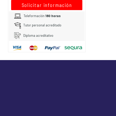
Solicitar información
Teleformación
180 horas
Tutor personal acreditado
Diploma acreditativo