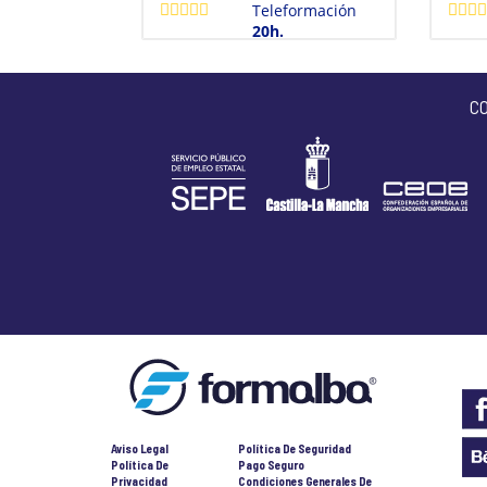
Teleformación
20h.
C
Aviso Legal
Política De Seguridad
Política De
Pago Seguro
Privacidad
Condiciones Generales De