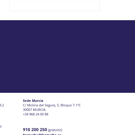
Sede Murcia
3.2
C/ Molina del Segura, 5, Bloque 7-1ºC
30007 MURCIA
+34 968 24 00 88
jo
910 200 250
(gratuito)
formalba@formalba.es