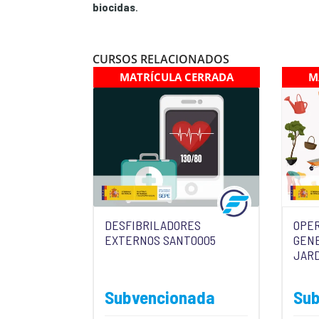
biocidas
.
CURSOS RELACIONADOS
MATRÍCULA CERRADA
M
DESFIBRILADORES
OPE
EXTERNOS SANT0005
GEN
JARD
Subvencionada
Su